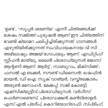
‘ഉണ്ട’, ‘സൂപ്പർ ശരണ്യ’ എന്നീ ചിത്രങ്ങൾക്ക്
ശേഷം സജിത്ത് പുരുഷൻ ആണ് ഈ ചിത്രത്തിന്
വേണ്ടി ക്യാമറ ചലിപ്പിച്ചിരിക്കുന്നത്. ഗാനങ്ങൾ
എഴുതിയിരിക്കുന്നത് സംവിധായകനായ വി സി
അഭിലാഷും അജയ് ഗോപാലും ആണ്. എഡിറ്റിംഗ്
സ്റ്റീഫൻ മാത്യു, ലൈൻ പ്രൊഡ്യൂസർ ജോസ്
ആന്റണി ആണ്. ആർട്ട്‌ : സാബുറാം, മിക്സിങ്ങ് :
ഫസൽ എ ബക്കർ, സൗണ്ട് ഡിസൈൻ: ഷെഫിൻ
മായൻ, ഡി ഐ: സൃക് വാര്യർ, വസ്ത്രലങ്കാരം:
അരുൺ മനോഹർ, മേക്കപ്പ്: സജി കോരട്ടി,
എക്സിക്യൂട്ടീവ് പ്രൊഡ്യൂസർ: വർഗീസ്
ഫെർണാണ്ടെസ്, പ്രൊഡക്ഷൻ കൺട്രോളർ:
എസ് എൽ പ്രദീപ്‌, കൊറിയോഗ്രാഫി: സ്പ്രിംഗ്,