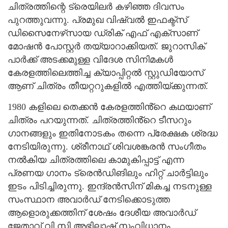
ചിത്രത്തിന്റെ ട്രെയിലര്‍ കഴിഞ്ഞ ദിവസം
പുറത്തുവന്നു. പ്രമുഖ വിഷ്വൽ ഇഫക്ട്സ്
ഡിസൈനേഴ്‌സായ ഡ്രിക് എഫ് എക്സാണ്
മോഷൻ പോസ്റ്റർ തയ്യാറാക്കിയത്. ജുറാസിക്
പാർക്ക് അടക്കമുള്ള വിദേശ സിനിമകൾ
കേരളത്തിലെത്തിച്ച ക്യാപ്പിറ്റൽ സ്റ്റുഡിയോസ്
ആണ് ചിത്രം തീയറ്ററുകളിൽ എത്തിയ്ക്കുന്നത്.
1980 കളിലെ തെക്കൻ കേരളത്തിൻ്റെ കഥയാണ്
ചിത്രം പറയുന്നത്. ചിത്രത്തിൻ്റെ ടീസറും
ഗാനങ്ങളും ഇതിനോടകം തന്നെ പ്രേക്ഷക ശ്രദ്ധ
നേടിയിരുന്നു. ശ്രീനാഥ് ശിവശങ്കരൻ സംഗീതം
നൽകിയ ചിത്രത്തിലെ കാമുകിപ്പാട്ട് എന്ന
പ്രണയ ഗാനം ട്രെൻഡിങിലും ഹിറ്റ് ചാർട്ടിലും
ഇടം പിടിച്ചിരുന്നു. ഇന്ദ്രൻസിന് മികച്ച നടനുള്ള
സംസ്ഥാന അവാർഡ് നേടിക്കൊടുത്ത
ആളൊരുക്കത്തിന് ശേഷം ദേശീയ അവാർഡ്
ജേതാവ് വി സി അഭിലാഷ് സംവിധാനം