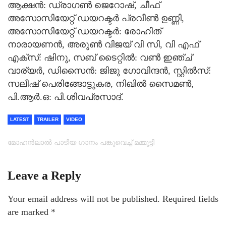
ആക്ഷൻ: ഡ്രാഗൺ ജെറോഷ്, ചീഫ്
അസോസിയേറ്റ് ഡയറക്ടർ പ്രവീൺ ഉണ്ണി,
അസോസിയേറ്റ് ഡയറക്ടർ: രോഹിത്
നാരായണൻ, അരുൺ വിജയ് വി സി, വി എഫ്
എക്സ്: ഷിനു, സബ് ടൈറ്റിൽ: വൺ ഇഞ്ച്
വാര്യർ, ഡിസൈൻ: ജിജു ഗോവിന്ദൻ, സ്റ്റിൽസ്:
സലീഷ് പെരിങ്ങോട്ടുകര, നിഖിൽ സൈമൺ,
പി.ആർ.ഒ: പി.ശിവപ്രസാദ്.
LATEST
TRAILER
VIDEO
മോഹന്‍ലാല്‍ പാടിയ ഗാനം പങ്കുവെച്ച് മമ്മൂട്ടി
Leave a Reply
Your email address will not be published.
Required fields
are marked
*