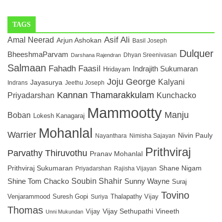
TAGS
Asif Ali
Amal Neerad
Arjun Ashokan
Basil Joseph
Dulquer
BheeshmaParvam
Dhyan Sreenivasan
Darshana Rajendran
Salmaan
Fahadh Faasil
Indrajith Sukumaran
Hridayam
Joju George
Kalyani
Jayasurya
Indrans
Jeethu Joseph
Kannan Thamarakkulam
Kunchacko
Priyadarshan
Mammootty
Manju
Boban
Lokesh Kanagaraj
Mohanlal
Warrier
Nivin Pauly
Nayanthara
Nimisha Sajayan
Prithviraj
Parvathy Thiruvothu
Pranav Mohanlal
Shane Nigam
Prithviraj Sukumaran
Priyadarshan
Rajisha Vijayan
Soubin Shahir
Sunny Wayne
Shine Tom Chacko
Suraj
Tovino
Suresh Gopi
Thalapathy Vijay
Venjarammood
Suriya
Thomas
Vijay Sethupathi
Vineeth
Vijay
Unni Mukundan