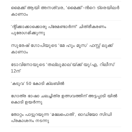
മൈക്ക് ആയി അനശ്വര, ‘മൈക്ക്’-ന്‍റെ ട്രെയിലര്‍
കാണാം
‘ന്റിക്കാക്കാക്കൊരു പ്രേമണ്ടാര്‍ന്ന്’ ചിത്രീകരണം
പുരോഗമിക്കുന്നു
സുരേഷ് ഗോപിയുടെ ‘മേ ഹൂം മൂസ’ ഫസ്റ്റ് ലുക്ക്
കാണാം
ടോവിനോയുടെ ‘തല്ലുമാല’യ്ക്ക് യു/എ, റിലീസ്
12ന്
‘കടുവ’ 50 കോടി ക്ലബില്‍
ഗോത്ര ഭാഷാ ചലച്ചിത്ര ഉത്സവത്തിന് അട്ടപ്പാടി യിൽ
കൊടി ഉയർന്നു
തോറ്റം പാട്ടുറയുന്ന ‘മലേപൊതി’, ഓഡിയോ സിഡി
പ്രകാശനം നടന്നു