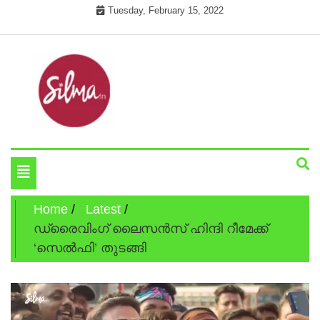
Skip
Tuesday, February 15, 2022
to
content
Cinema News In Malayalam
Silma.in
Toggle
navigation
Home
Latest
ഡ്രൈവിംഗ് ലൈസന്‍സ് ഹിന്ദി റീമേക്ക്
‘സെല്‍ഫി’ തുടങ്ങി