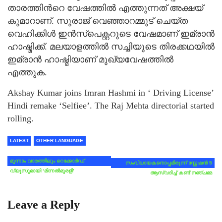
താരത്തിന്‍റെ വേഷത്തില്‍ എത്തുന്നത് അക്ഷയ്
കുമാറാണ്. സുരാജ് വെഞ്ഞാറമ്മൂട് ചെയ്ത
വെഹിക്കിള്‍ ഇന്‍സ്‍പെക്റ്ററുടെ വേഷമാണ് ഇമ്രാന്‍
ഹാഷ്മിക്ക്. മലയാളത്തില്‍ സച്ചിയുടെ തിരക്കഥയില്‍
ഇമ്രാന്‍ ഹാഷ്മിയാണ് മുഖ്യവേഷത്തില്‍
എത്തുക.
Akshay Kumar joins Imran Hashmi in ‘ Driving License’
Hindi remake ‘Selfiee’. The Raj Mehta directorial started
rolling.
LATEST
OTHER LANGUAGE
മൂന്നാം വാരത്തിലും റെക്കോര്‍ഡ്
സംവിധായകനൊപ്പമിരുന്ന് സ്റ്റേഷൻ 5
വ്യൂസുമായി ‘മിന്നല്‍മുരളി’
ആസ്വദിച്ച് കണ്ട് നഞ്ചമ്മ
Leave a Reply