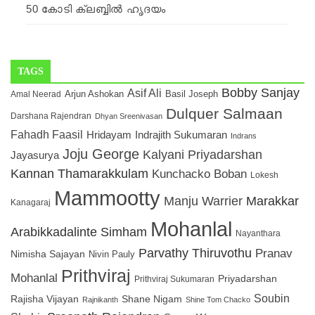
50 കോടി ക്ലബ്ബിൽ ഹൃദയം
TAGS
Bobby Sanjay
Asif Ali
Arjun Ashokan
Amal Neerad
Basil Joseph
Dulquer Salmaan
Darshana Rajendran
Dhyan Sreenivasan
Fahadh Faasil
Hridayam
Indrajith Sukumaran
Indrans
Joju George
Kalyani Priyadarshan
Jayasurya
Kannan Thamarakkulam
Kunchacko Boban
Lokesh
Mammootty
Manju Warrier
Marakkar
Kanagaraj
Mohanlal
Arabikkadalinte Simham
Nayanthara
Parvathy Thiruvothu
Pranav
Nimisha Sajayan
Nivin Pauly
Prithviraj
Mohanlal
Priyadarshan
Prithviraj Sukumaran
Soubin
Rajisha Vijayan
Shane Nigam
Rajnikanth
Shine Tom Chacko