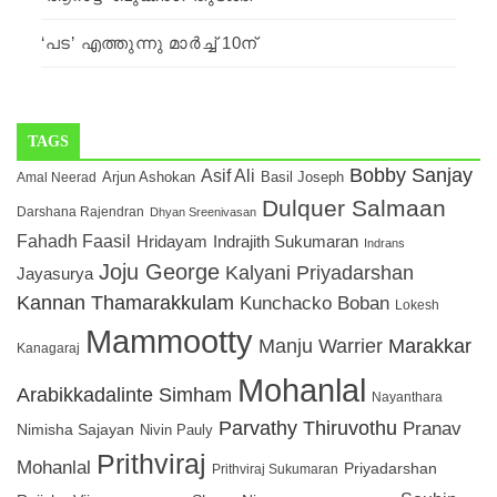
‘പട’ എത്തുന്നു മാര്‍ച്ച് 10ന്
TAGS
Bobby Sanjay
Asif Ali
Arjun Ashokan
Amal Neerad
Basil Joseph
Dulquer Salmaan
Darshana Rajendran
Dhyan Sreenivasan
Fahadh Faasil
Hridayam
Indrajith Sukumaran
Indrans
Joju George
Kalyani Priyadarshan
Jayasurya
Kannan Thamarakkulam
Kunchacko Boban
Lokesh
Mammootty
Manju Warrier
Marakkar
Kanagaraj
Mohanlal
Arabikkadalinte Simham
Nayanthara
Parvathy Thiruvothu
Pranav
Nimisha Sajayan
Nivin Pauly
Prithviraj
Mohanlal
Priyadarshan
Prithviraj Sukumaran