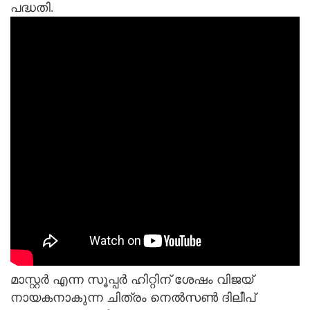
പദ്ധതി.
മാസ്റ്റര്‍ എന്ന സൂപ്പര്‍ ഹിറ്റിന് ശേഷം വിജയ്
നായകനാകുന്ന ചിത്രം നെല്‍സണ്‍ ദിലീപ്