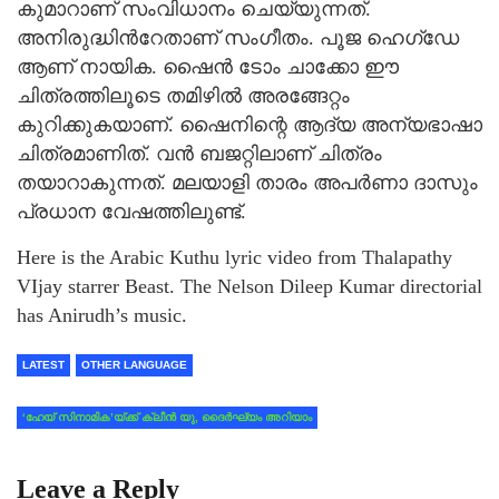
കുമാറാണ് സംവിധാനം ചെയ്യുന്നത്.
അനിരുദ്ധിന്‍റേതാണ് സംഗീതം. പൂജ ഹെഗ്ഡേ
ആണ് നായിക. ഷൈന്‍ ടോം ചാക്കോ ഈ
ചിത്രത്തിലൂടെ തമിഴില്‍ അരങ്ങേറ്റം
കുറിക്കുകയാണ്. ഷൈനിന്റെ ആദ്യ അന്യഭാഷാ
ചിത്രമാണിത്. വന്‍ ബജറ്റിലാണ് ചിത്രം
തയാറാകുന്നത്. മലയാളി താരം അപര്‍ണാ ദാസും
പ്രധാന വേഷത്തിലുണ്ട്.
Here is the Arabic Kuthu lyric video from Thalapathy
VIjay starrer Beast. The Nelson Dileep Kumar directorial
has Anirudh’s music.
LATEST
OTHER LANGUAGE
‘ഹേയ് സിനാമിക’യ്ക്ക് ക്ലീന്‍ യു, ദൈര്‍ഘ്യം അറിയാം
Leave a Reply