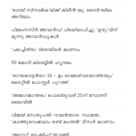
‘ഹേയ് സിനാമിക’യ്ക്ക് ക്ലീന്‍ യു, ദൈര്‍ഘ്യം
അറിയാം
പ്രേംനസിർ അവാർഡ് പ്രഖ്യാപിച്ചു; ‘ഉരു’വിന്
മൂന്നു അവാര്‍ഡുകള്‍
‘ചലച്ചിത്രം‘ ട്രെയിലർ കാണാം
50 കോടി ക്ലബ്ബിൽ ഹൃദയം
‘രാഘവേട്ടന്‍റെ 16 – ഉം രാമേശ്വരയാത്രയും’
ടൈറ്റിൽ പോസ്റ്റർ പുറത്ത് .
‘അജഗജാന്തരം’ ഫെബ്രുവരി 25ന് സോണി
ലൈവില്‍
വിജയ് സേതുപതി- നയന്‍താര- സാമന്ത,
‘കാത്തുവെക്കലാം രണ്ട് കാതല്‍’ ടീസര്‍ കാണാം
‘ആറാട്ട്’ ബുക്കിംഗ് തുടങ്ങി