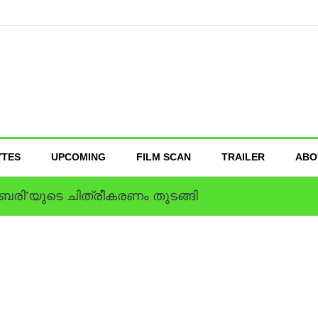
YTES
UPCOMING
FILM SCAN
TRAILER
ABO
ംബരി’യുടെ ചിത്രീകരണം തുടങ്ങി