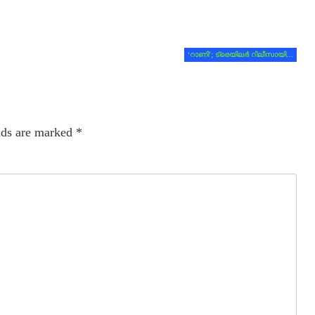
‘റാണി’; ട്രെയിലർ റിലീസായി…
lds are marked
*