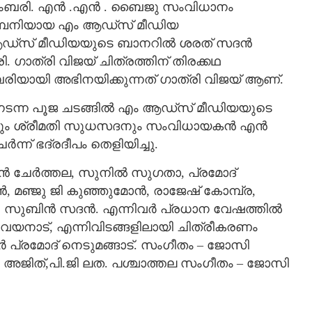
ത്രാംബരി. എൻ .എൻ . ബൈജു സംവിധാനം
കമ്പനിയായ എം ആഡ്സ് മീഡിയ
ം. ആഡ്സ് മീഡിയയുടെ ബാനറിൽ ശരത് സദൻ
ി. ഗാത്രി വിജയ് ചിത്രത്തിന് തിരക്കഥ
ബരിയായി അഭിനയിക്കുന്നത് ഗാത്രി വിജയ് ആണ്.
ിൽ നടന്ന പൂജ ചടങ്ങിൽ എം ആഡ്സ് മീഡിയയുടെ
നും ശ്രീമതി സുധസദനും സംവിധായകൻ എൻ
് ഭദ്രദീപം തെളിയിച്ചു.
ജയൻ ചേർത്തല, സുനിൽ സുഗതാ, പ്രമോദ്
 മഞ്ജു ജി കുഞ്ഞുമോൻ, രാജേഷ് കോമ്പ്ര,
, സുബിൻ സദൻ. എന്നിവർ പ്രധാന വേഷത്തിൽ
റ, വയനാട്, എന്നിവിടങ്ങളിലായി ചിത്രീകരണം
ർ പ്രമോദ് നെടുമങ്ങാട്. സംഗീതം – ജോസി
 അജിത്,പി.ജി ലത. പശ്ചാത്തല സംഗീതം – ജോസി