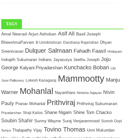
TAGS
Asif Ali
Arjun Ashokan
Basil Joseph
Amal Neerad
Dhyan
BheeshmaParvam
Darshana Rajendran
B Unnikrishnan
Dulquer Salmaan
Fahadh Faasil
Sreenivasan
Hridayam
Joju
Indrajith Sukumaran
Indrans
Jayasurya
Jeethu Joseph
George
Kunchacko Boban
Kalyani Priyadarshan
LIjo
Mammootty
Manju
Lokesh Kanagaraj
Jose Pallissery
Mohanlal
Warrier
Nivin
Nayanthara
Nimisha Sajayan
Prithviraj
Pauly
Prithviraj Sukumaran
Pranav Mohanlal
Shine Tom Chacko
Shane Nigam
Shaji Kailas
Priyadarshan
Soubin Shahir
Sunny Wayne
Suraj Venjarammood
Suresh Gopi
Tovino Thomas
Thalapathy Vijay
Unni Mukundan
Suriya