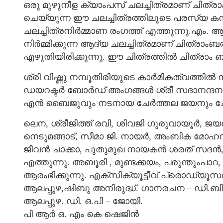
ഒരു മുഴുനീള ക്യാംപസ് ചലച്ചിത്രമാണ് ചി
ചെയ്യുന്ന ഈ ചലച്ചിത്രത്തിലൂടെ പരസ്യ 
ചലച്ചിത്രനിർമ്മാണ രംഗത്ത് എത്തുന്നു.എ
നിർമ്മിക്കുന്ന ആദ്യ ചലച്ചിത്രമാണ് ചിത്രാംബര
എഴുതിയിരിക്കുന്നു. ഈ ചിത്രത്തിൽ ചിത്രാം 
ശ്രി വിഷ്ണു നമ്പൂതിരിയുടെ കാർമികത്വത്ത
ഡയറക്ടർ ബോർഡ് അംഗങ്ങൾ ശ്രീ സദാനന്ദ
എൻ ബൈജുവും നടനായ ചേർത്തല ജയനും ചേർന്ന
ലെന, ശ്രീജിത്ത് രവി, ശിവജി ഗുരുവായൂർ, 
നെടുമങ്ങാട്, സീമാ ജി. നായർ, അംബിക മോഹൻ,
ജീവൻ ചാക്കാ, പുതുമുഖ നായകൻ ശരത് സദൻ
എത്തുന്നു. അബൂരി , മുണ്ടക്കയം, പരുന്തുംപാ
ആരംഭിക്കുന്നു. എക്സിക്യൂട്ടീവ് പ്രൊഡ്യൂസ
ആലപ്പുഴ,ഷിബു അനിരുദ്ധ്. ഗാനരചന – ഡി.ബി
ആലപ്പുഴ. ഡി. ഒ.പി – ജോയി.
പി ആർ ഒ. എം കെ ഷെജിൻ