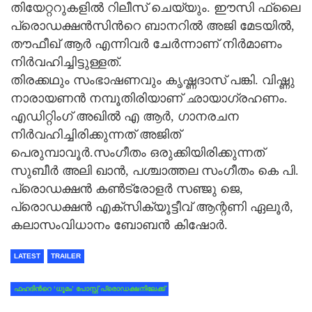
തിയേറ്ററുകളിൽ റിലീസ് ചെയ്യും. ഈസി ഫ്‌ലൈ
പ്രൊഡക്ഷൻസിന്‍റെ ബാനറിൽ അജി മേടയിൽ,
തൗഫീഖ് ആർ എന്നിവർ ചേർന്നാണ് നിർമാണം
നിര്‍വഹിച്ചിട്ടുള്ളത്.
തിരക്കഥും സംഭാഷണവും കൃഷ്ണദാസ് പങ്കി. വിഷ്ണു
നാരായണൻ നമ്പൂതിരിയാണ് ഛായാഗ്രഹണം.
എഡിറ്റിംഗ് അഖിൽ എ ആർ, ഗാനരചന
നിർവഹിച്ചിരിക്കുന്നത് അജിത്
പെരുമ്പാവൂർ.സംഗീതം ഒരുക്കിയിരിക്കുന്നത്
സുബീർ അലി ഖാൻ, പശ്ചാത്തല സംഗീതം കെ പി.
പ്രൊഡക്ഷൻ കൺട്രോളർ സഞ്ജു ജെ,
പ്രൊഡക്ഷൻ എക്‌സിക്യൂട്ടീവ് ആന്റണി ഏലൂർ,
കലാസംവിധാനം ബോബൻ കിഷോർ.
LATEST
TRAILER
ഫഹദിന്‍റെ ‘ധൂമം’ പോസ്റ്റ് പ്രൊഡക്ഷനിലേക്ക്