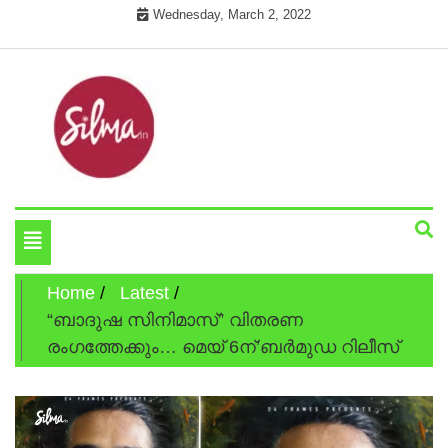
Skip
Wednesday, March 2, 2022
to
content
Cinema News In Malayalam
Silma.in
Toggle
navigation
Home
Latest
“ബാദുഷ സിനിമാസ്” വിതരണ
രംഗത്തേക്കും… മെയ് 6ന്’ബർമുഡ റിലീസ്