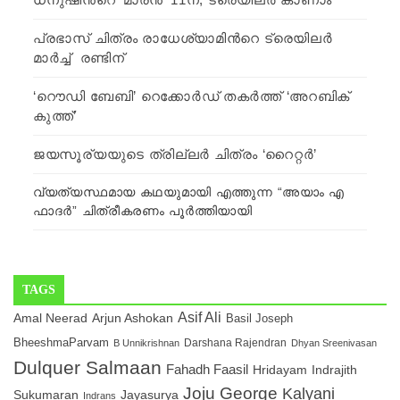
പ്രഭാസ് ചിത്രം രാധേശ്യാമിന്‍റെ ട്രെയിലര്‍
മാര്‍ച്ച് രണ്ടിന്
‘റൌഡി ബേബി’ റെക്കോര്‍ഡ് തകര്‍ത്ത് ‘അറബിക്
കുത്ത്’
ജയസൂര്യയുടെ ത്രില്ലര്‍ ചിത്രം ‘റൈറ്റര്‍’
വ്യത്യസ്ഥമായ കഥയുമായി എത്തുന്ന “അയാം എ
ഫാദർ” ചിത്രീകരണം പൂർത്തിയായി
TAGS
Asif Ali
Amal Neerad
Arjun Ashokan
Basil Joseph
BheeshmaParvam
Darshana Rajendran
B Unnikrishnan
Dhyan Sreenivasan
Dulquer Salmaan
Fahadh Faasil
Hridayam
Indrajith
Joju George
Kalyani
Sukumaran
Jayasurya
Indrans