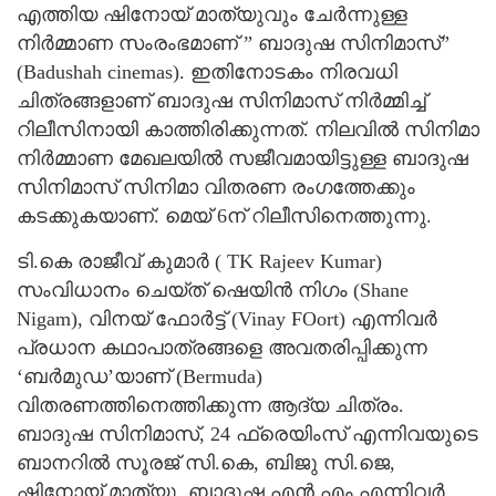
എത്തിയ ഷിനോയ് മാത്യുവും ചേർന്നുള്ള
നിർമ്മാണ സംരംഭമാണ് ” ബാദുഷ സിനിമാസ്”
(Badushah cinemas). ഇതിനോടകം നിരവധി
ചിത്രങ്ങളാണ് ബാദുഷ സിനിമാസ് നിർമ്മിച്ച്
റിലീസിനായി കാത്തിരിക്കുന്നത്. നിലവിൽ സിനിമാ
നിർമ്മാണ മേഖലയിൽ സജീവമായിട്ടുള്ള ബാദുഷ
സിനിമാസ് സിനിമാ വിതരണ രംഗത്തേക്കും
കടക്കുകയാണ്. മെയ്‌ 6ന് റിലീസിനെത്തുന്നു.
ടി.കെ രാജീവ് കുമാർ ( TK Rajeev Kumar)
സംവിധാനം ചെയ്ത് ഷെയിൻ നിഗം (Shane
Nigam), വിനയ് ഫോർട്ട്‌ (Vinay FOort) എന്നിവർ
പ്രധാന കഥാപാത്രങ്ങളെ അവതരിപ്പിക്കുന്ന
‘ബർമുഡ’യാണ് (Bermuda)
വിതരണത്തിനെത്തിക്കുന്ന ആദ്യ ചിത്രം.
ബാദുഷ സിനിമാസ്, 24 ഫ്രെയിംസ് എന്നിവയുടെ
ബാനറിൽ സൂരജ് സി.കെ, ബിജു സി.ജെ,
ഷിനോയ് മാത്യു, ബാദുഷ എൻ.എം എന്നിവർ