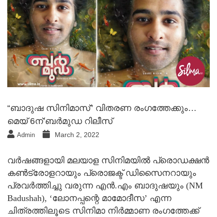
“ബാദുഷ സിനിമാസ്” വിതരണ രംഗത്തേക്കും…
മെയ് 6ന്’ബർമുഡ റിലീസ്
March 2, 2022
Admin
വർഷങ്ങളായി മലയാള സിനിമയിൽ പ്രൊഡക്ഷൻ
കൺട്രോളറായും പ്രൊജക്ട് ഡിസൈനറായും
പ്രവർത്തിച്ചു വരുന്ന എൻ.എം ബാദുഷയും (NM
Badushah), ‘ലോനപ്പന്റെ മാമോദീസ’ എന്ന
ചിത്രത്തിലൂടെ സിനിമാ നിർമ്മാണ രംഗത്തേക്ക്