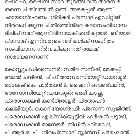
ഷെറീഫ്, ഷൈനി സാറ തുടങ്ങി വന്‍ താരനിര
തന്നെ ചിത്രത്തില്‍ ഉണ്ട്. അഴകപ്പൻ ആണ്
ഛായാഗ്രഹണം. ശ്രീകര്‍ പ്രസാദ് എഡിറ്റിങ്
നിര്‍വഹിക്കുന്ന ചിത്രത്തിൻ്റെ കലാസംവിധാനം
ദിലീപ് നാഥ് ആണ്.വിനായക് ശശികുമാർ, ബീയാർ
പ്രസാദ് എന്നിവരുടെ വരികൾക്ക് സംഗീതം
സംവിധാനം നിർവഹിക്കുന്നത് രമേഷ്
നാരായണനാണ്.
കോസ്റ്റും ഡിസൈനര്‍: സമീറ സനീഷ്, മേക്കപ്പ്:
അമല്‍ ചന്ദ്രന്‍, ചീഫ് അസോസിയേറ്റ് ഡയറക്ടര്‍:
രാജേഷ് കെ പാർത്ഥൻ & ഷൈനി ബെഞ്ചമിന്‍,
അസോസിയേറ്റ് ഡയറക്ടര്‍: അഭി കൃഷ്ണ,
പ്രൊഡക്ഷന്‍ കണ്‍ട്രോളര്‍: പ്രതാപന്‍
കല്ലിയൂര്‍, കൊറിയോഗ്രഫി: പ്രസന്ന സുജിത്ത്,
പ്രൊഡക്ഷന്‍ എക്‌സിക്യൂട്ടീവ്: ഹര്‍ഷന്‍ പട്ടാഴി,
പ്രൊഡക്ഷന്‍ മാനേജര്‍: നിധിന്‍ ഫ്രെഡി,
പി.ആര്‍.ഒ: പി. ശിവപ്രസാദ്, സ്റ്റില്‍സ്: പ്രേംലാൽ