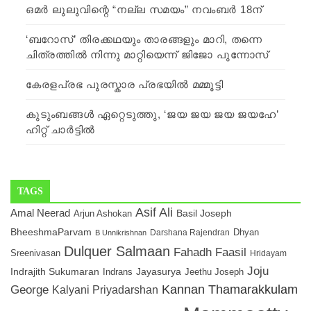
ഒമർ ലുലുവിന്റെ “നല്ല സമയം” നവംബർ 18ന്
‘ബറോസ്’ തിരക്കഥയും താരങ്ങളും മാറി, തന്നെ
ചിത്രത്തില്‍ നിന്നു മാറ്റിയെന്ന് ജിജോ പുന്നോസ്
കേരളപ്രഭ പുരസ്കാര പ്രഭയില്‍ മമ്മൂട്ടി
കുടുംബങ്ങള്‍ ഏറ്റെടുത്തു, ‘ജയ ജയ ജയ ജയഹേ’
ഹിറ്റ് ചാര്‍ട്ടില്‍
TAGS
Asif Ali
Amal Neerad
Arjun Ashokan
Basil Joseph
BheeshmaParvam
Darshana Rajendran
Dhyan
B Unnikrishnan
Dulquer Salmaan
Fahadh Faasil
Sreenivasan
Hridayam
Joju
Indrajith Sukumaran
Jayasurya
Indrans
Jeethu Joseph
George
Kannan Thamarakkulam
Kalyani Priyadarshan