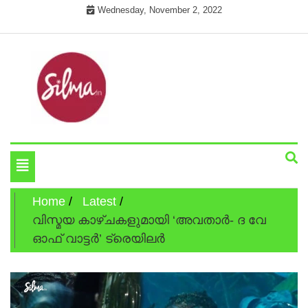
Skip
Wednesday, November 2, 2022
to
content
Cinema News In Malayalam
Silma.in
Toggle
navigation
Home
Latest
വിസ്മയ കാഴ്ചകളുമായി ‘അവതാര്‍- ദ വേ
ഓഫ് വാട്ടര്‍’ ട്രെയിലര്‍