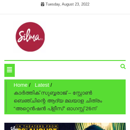
Skip
Tuesday, August 23, 2022
to
content
Cinema News In Malayalam
Silma.in
Toggle
navigation
Home
Latest
കാർത്തിക് സുബ്ബരാജ് – സ്റ്റോൺ
ബെഞ്ചിന്റെ ആദ്യ മലയാള ചിത്രം
“അറ്റെൻഷൻ പ്ളീസ്” ഓഗസ്റ്റ് 26ന്