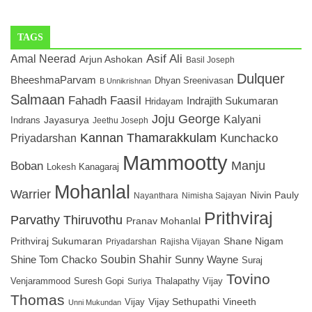
TAGS
Asif Ali
Amal Neerad
Arjun Ashokan
Basil Joseph
Dulquer
BheeshmaParvam
Dhyan Sreenivasan
B Unnikrishnan
Salmaan
Fahadh Faasil
Indrajith Sukumaran
Hridayam
Joju George
Kalyani
Jayasurya
Indrans
Jeethu Joseph
Kannan Thamarakkulam
Priyadarshan
Kunchacko
Mammootty
Manju
Boban
Lokesh Kanagaraj
Mohanlal
Warrier
Nivin Pauly
Nayanthara
Nimisha Sajayan
Prithviraj
Parvathy Thiruvothu
Pranav Mohanlal
Prithviraj Sukumaran
Shane Nigam
Priyadarshan
Rajisha Vijayan
Soubin Shahir
Sunny Wayne
Shine Tom Chacko
Suraj
Tovino
Venjarammood
Suresh Gopi
Thalapathy Vijay
Suriya
Thomas
Vijay Sethupathi
Vineeth
Vijay
Unni Mukundan