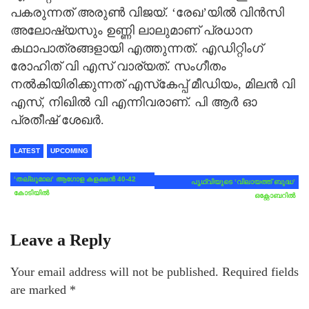
പകരുന്നത് അരുണ്‍ വിജയ്. ‘രേഖ’യില്‍ വിന്‍സി
അലോഷ്യസും ഉണ്ണി ലാലുമാണ് പ്രധാന
കഥാപാത്രങ്ങളായി എത്തുന്നത്. എഡിറ്റിംഗ്
രോഹിത് വി എസ് വാര്യത്. സംഗീതം
നല്‍കിയിരിക്കുന്നത് എസ്‌കേപ്പ് മീഡിയം, മിലന്‍ വി
എസ്, നിഖില്‍ വി എന്നിവരാണ്. പി ആർ ഓ
പ്രതീഷ് ശേഖർ.
LATEST
UPCOMING
‘തല്ലുമാല’ ആഗോള കളക്ഷന്‍ 40-42
പൃഥ്വിയുടെ ‘വിലായത്ത് ബുദ്ധ’
കോടിയില്‍
ഒക്റ്റോബറില്‍
Leave a Reply
Your email address will not be published.
Required fields
are marked
*