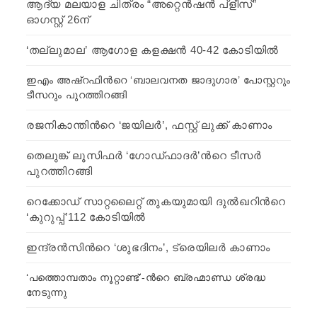
ആദ്യ മലയാള ചിത്രം “അറ്റെൻഷൻ പ്ളീസ്”
ഓഗസ്റ്റ് 26ന്
‘തല്ലുമാല’ ആഗോള കളക്ഷന്‍ 40-42 കോടിയില്‍
ഇഎം അഷ്റഫിന്‍റെ ‘ബാലവനത ജാദുഗാര’ പോസ്റ്ററും
ടീസറും പുറത്തിറങ്ങി
രജനികാന്തിന്‍റെ ‘ജയിലര്‍’, ഫസ്റ്റ് ലുക്ക് കാണാം
തെലുങ്ക് ലൂസിഫര്‍ ‘ഗോഡ്‍ഫാദർ’ന്‍റെ ടീസര്‍
പുറത്തിറങ്ങി
റെക്കോഡ് സാറ്റലൈറ്റ് തുകയുമായി ദുല്‍ഖറിന്‍റെ
‘കുറുപ്പ്’112 കോടിയില്‍
ഇന്ദ്രന്‍സിന്‍റെ ‘ശുഭദിനം’, ട്രെയിലര്‍ കാണാം
‘പത്തൊമ്പതാം നൂറ്റാണ്ട്’-ന്‍റെ ബ്രഹ്മാണ്ഡ ശ്രദ്ധ
നേടുന്നു