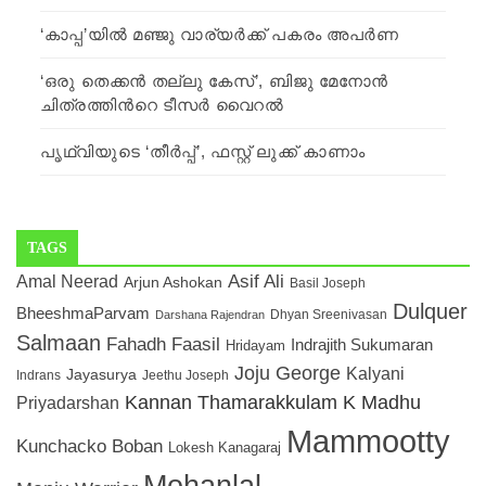
‘കാപ്പ’യില്‍ മഞ്ജു വാര്യര്‍ക്ക് പകരം അപര്‍ണ
‘ഒരു തെക്കൻ തല്ലു കേസ്’, ബിജു മേനോന്‍
ചിത്രത്തിന്‍റെ ടീസര്‍ വൈറല്‍
പൃഥ്വിയുടെ ‘തീര്‍പ്പ്’, ഫസ്റ്റ് ലുക്ക് കാണാം
TAGS
Asif Ali
Amal Neerad
Arjun Ashokan
Basil Joseph
Dulquer
BheeshmaParvam
Dhyan Sreenivasan
Darshana Rajendran
Salmaan
Fahadh Faasil
Indrajith Sukumaran
Hridayam
Joju George
Kalyani
Jayasurya
Indrans
Jeethu Joseph
Kannan Thamarakkulam K Madhu
Priyadarshan
Mammootty
Kunchacko Boban
Lokesh Kanagaraj
Mohanlal