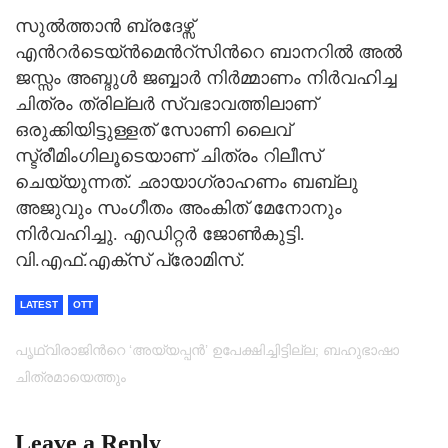
സുൽത്താൻ ബ്രദേഴ്സ്
എന്‍റര്‍ടെയ്ൻമെന്‍റ്സിന്‍റെ ബാനറിൽ അല്‍
ജസ്സം അബ്ദുള്‍ ജബ്ബാർ നിർമ്മാണം നിർവഹിച്ച
ചിത്രം ത്രില്ലർ സ്വഭാവത്തിലാണ്
ഒരുക്കിയിട്ടുള്ളത് സോണി ലൈവ്
സ്ട്രീമിംഗിലൂടെയാണ് ചിത്രം റിലീസ്
ചെയ്യുന്നത്. ഛായാഗ്രാഹണം ബബ്‌ലു
അജുവും സംഗീതം അംകിത് മേനോനും
നിര്‍വഹിച്ചു. എഡിറ്റര്‍ ജോണ്‍കുട്ടി.
വി.എഫ്.എക്‌സ് പ്രോമിസ്.
LATEST
OTT
പൃഥ്വിരാജിന്‍റെ ‘അയ്യപ്പന്‍’ ഉപേക്ഷിച്ചിട്ടില്ല; ബഹുഭാഷാ
ചിത്രമായെത്തും
Leave a Reply