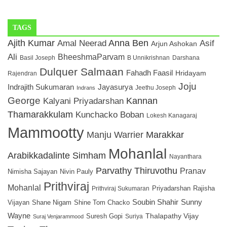
TAGS
Ajith Kumar
Amal Neerad
Anna Ben
Asif
Arjun Ashokan
Ali
BheeshmaParvam
Basil Joseph
B Unnikrishnan
Darshana
Dulquer Salmaan
Fahadh Faasil
Hridayam
Rajendran
Joju
Indrajith Sukumaran
Jayasurya
Indrans
Jeethu Joseph
George
Kannan
Kalyani Priyadarshan
Thamarakkulam
Kunchacko Boban
Lokesh Kanagaraj
Mammootty
Manju Warrier
Marakkar
Mohanlal
Arabikkadalinte Simham
Nayanthara
Parvathy Thiruvothu
Pranav
Nimisha Sajayan
Nivin Pauly
Prithviraj
Mohanlal
Rajisha
Prithviraj Sukumaran
Priyadarshan
Soubin Shahir
Sunny
Vijayan
Shane Nigam
Shine Tom Chacko
Wayne
Thalapathy Vijay
Suresh Gopi
Suriya
Suraj Venjarammood