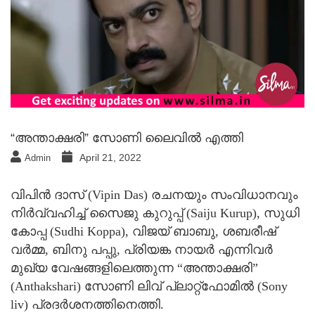
“അന്താക്ഷരി” സോണി ലൈവില്‍ എത്തി
April 21, 2022
Admin
വിപിൻ ദാസ് (Vipin Das) രചനയും സംവിധാനവും
നിർവ്വഹിച്ച് സൈജു കുറുപ്പ് (Saiju Kurup), സുധി
കോപ്പ (Sudhi Koppa), വിജയ് ബാബു, ശബരീഷ്
വർമ്മ, ബിനു പപ്പു, പ്രിയങ്ക നായർ എന്നിവര്‍
മുഖ്യ വേഷങ്ങളിലെത്തുന്ന “അന്താക്ഷരി”
(Anthakshari) സോണി ലിവ് പ്ലാറ്റ്ഫോമിൽ (Sony
liv) പ്രദർശനത്തിനെത്തി.