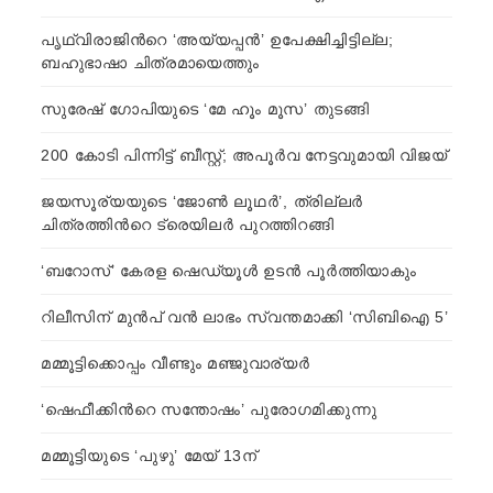
പൃഥ്വിരാജിന്‍റെ ‘അയ്യപ്പന്‍’ ഉപേക്ഷിച്ചിട്ടില്ല;
ബഹുഭാഷാ ചിത്രമായെത്തും
സുരേഷ് ഗോപിയുടെ ‘മേ ഹൂം മൂസ’ തുടങ്ങി
200 കോടി പിന്നിട്ട് ബീസ്റ്റ്; അപൂര്‍വ നേട്ടവുമായി വിജയ്
ജയസൂര്യയുടെ ‘ജോണ്‍ ലൂഥര്‍’, ത്രില്ലര്‍
ചിത്രത്തിന്‍റെ ട്രെയിലര്‍ പുറത്തിറങ്ങി
‘ബറോസ്’ കേരള ഷെഡ്യൂള്‍ ഉടന്‍ പൂര്‍ത്തിയാകും
റിലീസിന് മുന്‍പ് വന്‍ ലാഭം സ്വന്തമാക്കി ‘സിബിഐ 5’
മമ്മൂട്ടിക്കൊപ്പം വീണ്ടും മഞ്ജുവാര്യര്‍
‘ഷെഫീക്കിന്‍റെ സന്തോഷം’ പുരോഗമിക്കുന്നു
മമ്മൂട്ടിയുടെ ‘പുഴു’ മേയ് 13ന്