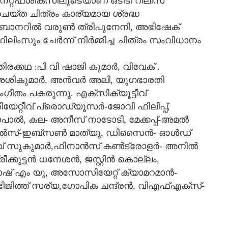
റ്റ്ഫ്ശിക്സിലൂടെയാണ് ഒടിടി റിലീസ്
 ചെയ്ത ചിത്രം കാര്യമായ ശ്രദ്ധ
‍റെ ബാനറിൽ വരുൺ ത്രിപുനേനി, അഭിഷേക്
ി ഫിലിംസും ചേർന്ന് നിർമ്മിച്ച ചിത്രം സംവിധാനം
രക്കഥ :പി വി ഷാജി കുമാർ, വിവേക് .
 ശശികുമാർ, അൻവർ അലി, യുഗഭാരതി
ീതം പകരുന്നു. എക്സിക്യൂട്ടീവ്
േറ്റീവ് പ്രൊഡ്യൂസർ-ജോവി ഫിലിപ്പ്,
, കല- അനീസ് നാടോടി, മേക്കപ്പ്-അമൽ
ീൻ,സ്റ്റിൽസ്-ഇബ്സൺ മാത്യു, ഡിസൈൻ- ഓൾഡ്
നീവ് സുകുമാർ,ഫിനാൻസ് കൺട്രോളർ- അനിൽ
ീക്കുട്ടൻ ധനേശൻ, ജസ്റ്റിൻ കൊല്ലം,
ാഷ് എം യു, അസോസിയേറ്റ് ക്യാമറമാൻ-
ഭിജിത്ത് സര്യ,ഗോപിക ചന്ദ്രൻ, വിഎഫ്എക്സ്-