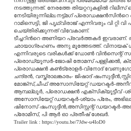
നിന്നുള്ള അതിജീവനവും പ്രമേയമായ ചിത്രം നെ
നടത്തുന്നത്. നേരത്തേ തിയറ്ററുകളില്‍ റിലീസ്
നേടിയിരുന്നില്ല.നട്ട്മഗ് പ്രൊഡക്ഷൻസിന്
റാമിസെട്ടി, ജി പൃഥ്വിരാജ് എന്നിവരും വി റ്റി വ
ചെയ്തിരിക്കുന്നത് വിവേകാണ്.
ടീച്ചറിന്‍റെ അണിയറ പ്രവർത്തകർ ഇവരാണ്. തി
ഛായാഗ്രഹണം അനു മൂത്തേടത്ത്‌. വിനായക്
എന്നിവരുടെ വരികൾക്ക് ഡോൺ വിൻസെന്റ് സംഗ
പ്രൊഡ്യൂസർ-ജോഷി തോമസ് പള്ളിക്കൽ, ക്രിയ
പ്രൊഡക്ഷൻ കൺട്രോളർ-വിനോദ് വേണുഗോപാൽ
ചന്ദ്രൻ, വസ്ത്രാലങ്കാരം- ജിഷാദ് ഷംസുദ്ദ
മോങ്ക്സ്,ചീഫ് അസോസിയേറ്റ് ഡയറക്ടർ-അ
ആമ്പല്ലൂർ, പ്രൊഡക്ഷൻ എക്സിക്യൂട്ടീവ് -ശ്ര
അസോസിയേറ്റ് ഡയറക്ടർ-ശ്യാം പ്രേം, അഭില
ഷിനോസ് ഷംസുദ്ദീൻ,അസിസ്റ്റന്റ് ഡയറക്ടർ-അ
പ്രോമിസ്, പി ആർ ഓ പ്രതീഷ് ശേഖർ.
Trailer link : https://youtu.be/7Jdw-u4IoD0