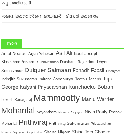
പുറത്തിറങ്ങി…..
രജനികാന്തിന്‍റെ ‘ജയിലര്‍’, ടീസര്‍ കാണാം
TAGS
Asif Ali
Amal Neerad
Basil Joseph
Arjun Ashokan
BheeshmaParvam
Dhyan
Darshana Rajendran
B Unnikrishnan
Dulquer Salmaan
Fahadh Faasil
Sreenivasan
Hridayam
Joju
Jayasurya
Indrajith Sukumaran
Indrans
Jeethu Joseph
George
Kunchacko Boban
Kalyani Priyadarshan
Mammootty
Manju Warrier
Lokesh Kanagaraj
Mohanlal
Nivin Pauly
Nayanthara
Pranav
Nimisha Sajayan
Prithviraj
Mohanlal
Prithviraj Sukumaran
Priyadarshan
Shane Nigam
Shine Tom Chacko
Rajisha Vijayan
Shaji Kailas