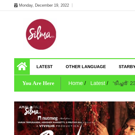
Skip
Monday, December 19, 2022
to
content
Cinema News In Malayalam
Silma.in
LATEST
OTHER LANGUAGE
STARB
You Are Here
Home
Latest
‘ടീച്ചര്‍