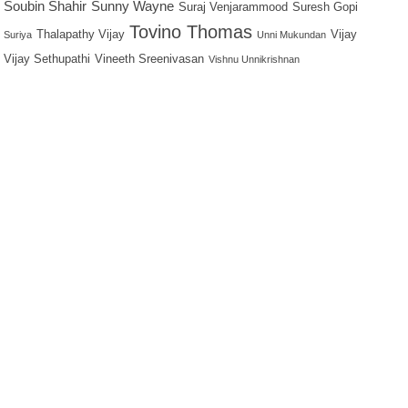
Soubin Shahir
Sunny Wayne
Suraj Venjarammood
Suresh Gopi
Tovino Thomas
Thalapathy Vijay
Vijay
Suriya
Unni Mukundan
Vijay Sethupathi
Vineeth Sreenivasan
Vishnu Unnikrishnan