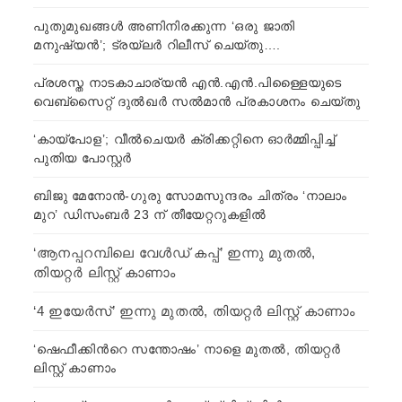
പുതുമുഖങ്ങൾ അണിനിരക്കുന്ന ‘ഒരു ജാതി
മനുഷ്യൻ’; ട്രയ്ലർ റിലീസ് ചെയ്തു….
പ്രശസ്ത നാടകാചാര്യൻ എൻ.എൻ.പിള്ളൈയുടെ
വെബ്സൈറ്റ് ദുൽഖർ സൽമാൻ പ്രകാശനം ചെയ്തു
‘കായ്പോള’; വീൽചെയർ ക്രിക്കറ്റിനെ ഓർമ്മിപ്പിച്ച്
പുതിയ പോസ്റ്റർ
ബിജു മേനോൻ-ഗുരു സോമസുന്ദരം ചിത്രം ‘നാലാം
മുറ’ ഡിസംബർ 23 ന് തീയേറ്ററുകളിൽ
‘ആനപ്പറമ്പിലെ വേള്‍ഡ് കപ്പ്’ ഇന്നു മുതല്‍,
തിയറ്റര്‍ ലിസ്റ്റ് കാണാം
‘4 ഇയേര്‍സ്’ ഇന്നു മുതല്‍, തിയറ്റര്‍ ലിസ്റ്റ് കാണാം
‘ഷെഫീക്കിന്‍റെ സന്തോഷം’ നാളെ മുതല്‍, തിയറ്റര്‍
ലിസ്റ്റ് കാണാം