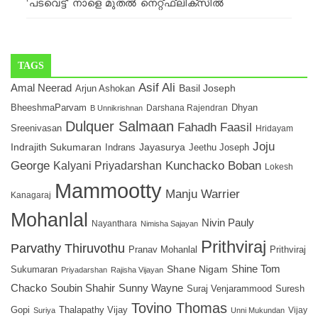
‘പടവെട്ട്’ നാളെ മുതൽ നെറ്റ്ഫ്ലിക്സിൽ
TAGS
Asif Ali
Amal Neerad
Arjun Ashokan
Basil Joseph
BheeshmaParvam
Dhyan
B Unnikrishnan
Darshana Rajendran
Dulquer Salmaan
Fahadh Faasil
Sreenivasan
Hridayam
Joju
Jayasurya
Indrajith Sukumaran
Indrans
Jeethu Joseph
George
Kunchacko Boban
Kalyani Priyadarshan
Lokesh
Mammootty
Manju Warrier
Kanagaraj
Mohanlal
Nivin Pauly
Nayanthara
Nimisha Sajayan
Prithviraj
Parvathy Thiruvothu
Pranav Mohanlal
Prithviraj
Shane Nigam
Shine Tom
Sukumaran
Priyadarshan
Rajisha Vijayan
Chacko
Soubin Shahir
Sunny Wayne
Suresh
Suraj Venjarammood
Tovino Thomas
Gopi
Thalapathy Vijay
Vijay
Suriya
Unni Mukundan