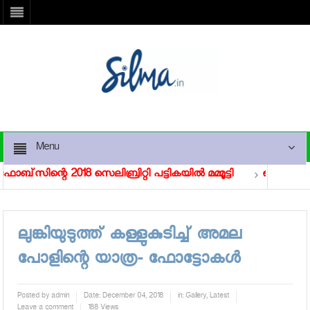
Menu
സിന്റെ 2018 സെലിബ്രിറ്റി പട്ടികയില്‍ മമ്മൂട്ടി
ഒടിയനിലെ മോ
ലുങ്കിയുടുത്ത് കള്ളുകുടിച്ച് അമല
പോളിന്റെ യാത്ര- ഫോട്ടോകള്‍
Posted by
admin
Date:
December 04, 2018
in:
Gallery
,
Latest
Leave a comment
188 Views