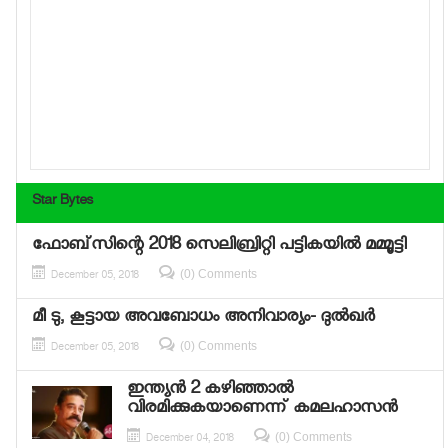
Star Bytes
ഫോബ്‌സിന്റെ 2018 സെലിബ്രിറ്റി പട്ടികയില്‍ മമ്മൂട്ടി
(0) Comments
December 05, 2018
മീ ടു, കൂട്ടായ അവബോധം അനിവാര്യം- ദുല്‍ഖര്‍
(0) Comments
December 05, 2018
ഇന്ത്യന്‍ 2 കഴിഞ്ഞാല്‍
വിരമിക്കുകയാണെന്ന് കമലഹാസന്‍
(0) Comments
December 04, 2018