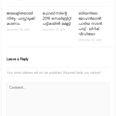
ജയലളിതയായി
ഫോബ്‌സിന്റെ
ഒടിയനിലെ
നിത്യ- ഫസ്റ്റ്‌ലുക്ക്
2018 സെലിബ്രിറ്റി
മോഹൻലാൽ
കാണാം
പട്ടികയില്‍ മമ്മൂട്ടി
പാടിയ നാടൻ
പാട്ട്- ലിറിക്
December 05, 2018
December 05, 2018
വീഡിയോ
December 05, 2018
Leave a Reply
Your email address will not be published.
Required fields are marked
*