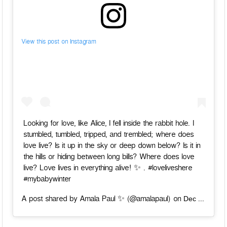
View this post on Instagram
Looking for love, like Alice, I fell inside the rabbit hole. I
stumbled, tumbled, tripped, and trembled; where does
love live? Is it up in the sky or deep down below? Is it in
the hills or hiding between long bills? Where does love
live? Love lives in everything alive! ✨ . #loveliveshere
#mybabywinter
Dec 3, 2018 at 4:36am PST
A post shared by Amala Paul ✨ (@amalapaul) on