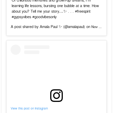
Of childhood memories and grown-up dreams, I’m
learning life lessons, bursting one bubble at a time. How
about you? Tell me your story…✨ . . . #freespirit
#gypsyvibes #goodvibesonly
Nov 30, 2018 at 6:18am PST
A post shared by Amala Paul ✨ (@amalapaul) on
View this post on Instagram