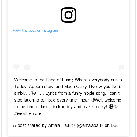
View this post on Instagram
Welcome to the Land of Lungi; Where everybody drinks
Toddy, Appam stew, and Meen Curry, I Know you like it
simbly…🤪 . . . Lyrics from a funny hippie song, I can’t
stop laughing out loud every time I hear it!Well, welcome
to the land of lungi, drink toddy and make merry! 😅✨
#livealittlemore
Dec 2, 2018 at 5:55am PST
A post shared by Amala Paul ✨ (@amalapaul) on