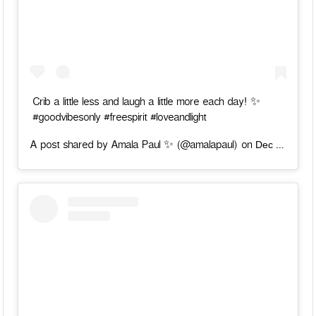
Crib a little less and laugh a little more each day! ✨
#goodvibesonly #freespirit #loveandlight
Dec 1, 2018 at 3:28am PST
A post shared by Amala Paul ✨ (@amalapaul) on