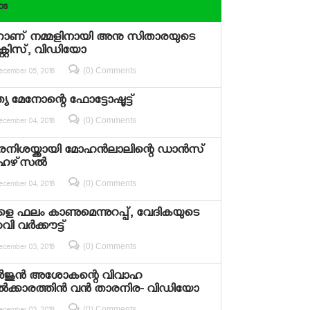
os
്നാണ് നമ്മളിനായി അനു സിതാരയുടെ
ാക്റ്റിസ്, വിഡിയോ
(0) Comments
ecember 05, 2018
്യ മേനോന്റെ ഫോട്ടോഷൂട്ട്
(0) Comments
ecember 04, 2018
നിശയ്ക്കായി മോഹന്‍ലാലിന്റെ ഡാന്‍സ്
േഴ്‌സല്‍
(0) Comments
ecember 04, 2018
െ ഫലം കാണുമെന്നുറപ്പ്, വേദികയുടെ
ി വര്‍ക്കൗട്ട്
(0) Comments
ecember 03, 2018
്‍ജുന്‍ അശോകന്റെ വിവാഹ
‍ക്കാരത്തിന്‍ വന്‍ താരനിര- വിഡിയോ
(0) Comments