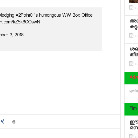
D
wledging #2Point0 's humongous WW Box Office
അന്
itter.com/kZ5k8COswN
കുട
ber 3, 2018
D
ശബ
തീര
D
Adve
പുതിയ
Film
ഈ 
ഒന്