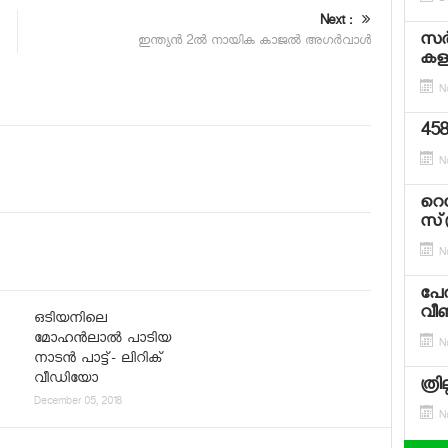
D
Next :
സര്
ഇന്ത്യന്‍ 2ല്‍ നായിക കാജല്‍ അഗര്‍വാള്‍
കളക
N
458 
N
റെക
സ്‌
N
പേ
വീണ്
ഒടിയനിലെ
മോഹൻലാൽ പാടിയ
N
നാടൻ പാട്ട്- ലിറിക്
വീഡിയോ
ത്രി
December 05, 2018
N