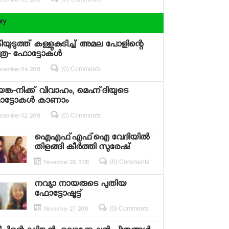
ecember 03, 2018
ery
്കിയുടുത്ത് കള്ളുകുടിച്ച് അമല പോളിന്റെ
്ര- ഫോട്ടോകള്‍
(0) Comments
ecember 04, 2018
ിയങ്ക-നിക്ക് വിവാഹം, മെഹ്ന്ദിയുടെ
ട്ടോകള്‍ കാണാം
(0) Comments
ecember 02, 2018
ഐഎഫ്എഫ്‌ഐ വേദിയില്‍
തിളങ്ങി കീര്‍ത്തി സുരേഷ്
(0) Comments
November 28, 2018
നവ്യാ നായരുടെ പുതിയ
ഫോട്ടോഷൂട്ട്
(0) Comments
November 27, 2018