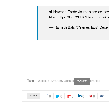
#Hollywood Trade Journals are ackno
Nos.. https://t.co/XHbtOEh8aJ pic.tw
— Ramesh Bala (@rameshlaus) Decem
Tags:
2.0akshay kumaramy jackson
shankar
rajnikanth
share
0
0
0
0
0