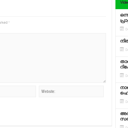
Vide
ഒന
പ്ര
marked
*
D
നിത
D
താര
റിഹ
D
നാള
ഹെവ
D
അര
സല്