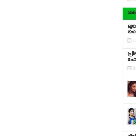
D
Gall
ലുങ
യാത
D
പ്ര
ഫോ
D