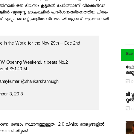
തതിനാല്‍ ഒരു ദിവസം കൂടുതല്‍ ചേര്‍ത്താണ് വീക്കെന്‍ഡ്
്ങളില്‍ വ്യത്യസ്ത ഭാഷകളില്‍ പ്രദര്‍ശനത്തിനെത്തിയ ചിത്രം
് എല്ലാ സെന്ററുകളില്‍ നിന്നുമായി ഗ്രോസ് കളക്ഷനായി
e in the World for the Nov 29th – Dec 2nd
Star
WW Opening Weekend, it beats No.2
ഫോബ
s of $51.40 M..
മമ്മൂട
akshaykumar @shankarshanmugh
D
മീ 
ber 3, 2018
ദുല്
D
്‌സാണ് രണ്ടാം സ്ഥാനത്തുള്ളത്. 2.0 വിവിധ രാജ്യങ്ങളില്‍
ാക്കിയിട്ടുണ്ട്.