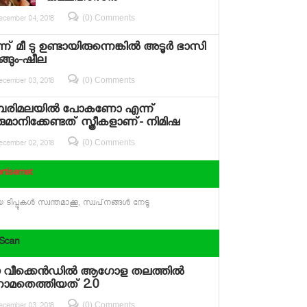
(0) Comments
ecember 04, 2018
ന് മീ ടു ഉണ്ടായിരുന്നെങ്കില്‍ അടൂര്‍ ഭാസി
ുങ്ങും-ഷീല
(0) Comments
ecember 03, 2018
രിമലയില്‍ പോകണോ എന്ന്
ുമാനിക്കേണ്ടത് സ്ത്രീകളാണ്- നിമിഷ
(0) Comments
ecember 02, 2018
rtisemet
 ടിപ്പുകള്‍ സ്വന്തമാക്കൂ, സ്വപ്‌നങ്ങള്‍ നേടൂ
 Scan
വീക്കെന്‍ഡില്‍ ആഗോള തലത്തില്‍
നാമതെത്തിയത് 2.0
(0) Comments