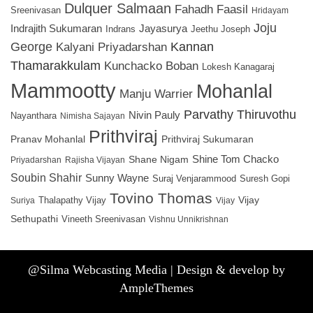
Dulquer Salmaan
Fahadh Faasil
Sreenivasan
Hridayam
Joju
Indrajith Sukumaran
Jayasurya
Indrans
Jeethu Joseph
George
Kannan
Kalyani Priyadarshan
Thamarakkulam
Kunchacko Boban
Lokesh Kanagaraj
Mammootty
Mohanlal
Manju Warrier
Parvathy Thiruvothu
Nivin Pauly
Nayanthara
Nimisha Sajayan
Prithviraj
Pranav Mohanlal
Prithviraj Sukumaran
Shine Tom Chacko
Shane Nigam
Rajisha Vijayan
Priyadarshan
Soubin Shahir
Sunny Wayne
Suraj Venjarammood
Suresh Gopi
Tovino Thomas
Vijay
Thalapathy Vijay
Suriya
Vijay
Sethupathi
Vineeth Sreenivasan
Vishnu Unnikrishnan
@Silma Webcasting Media | Design & develop by
AmpleThemes