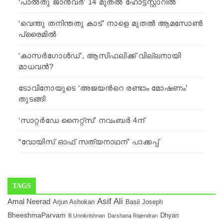
‘പാല്‍തു ജാന്‍വര്‍’ 14 മുതല്‍ ഹോട്ട്സ്റ്റാറില്‍
‘വെന്തു തനിന്തതു കാട്’ നാളെ മുതല്‍ ആമസോണ്‍
പ്രൈമില്‍
‘കാസർഗോൾഡ്’, ആസിഫലിക്ക് വില്ലനായി
മാധവന്‍?
ടോവിനോയുടെ ‘അജയന്‍റെ രണ്ടാം മോഷണം’
തുടങ്ങി
‘സാറ്റര്‍ഡേ നൈറ്റ്സ്’ നവംബര്‍ 4ന്
“വോയിസ് ഓഫ് സത്യനാഥന്’ പാക്കപ്പ്
TAGS
Asif Ali
Amal Neerad
Arjun Ashokan
Basil Joseph
BheeshmaParvam
Dhyan
B Unnikrishnan
Darshana Rajendran