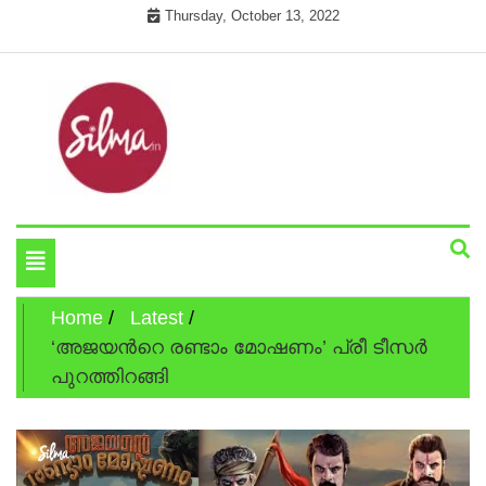
Skip
Thursday, October 13, 2022
to
content
Cinema News In Malayalam
Silma.in
Toggle
navigation
Home
Latest
‘അജയന്‍റെ രണ്ടാം മോഷണം’ പ്രീ ടീസര്‍
പുറത്തിറങ്ങി