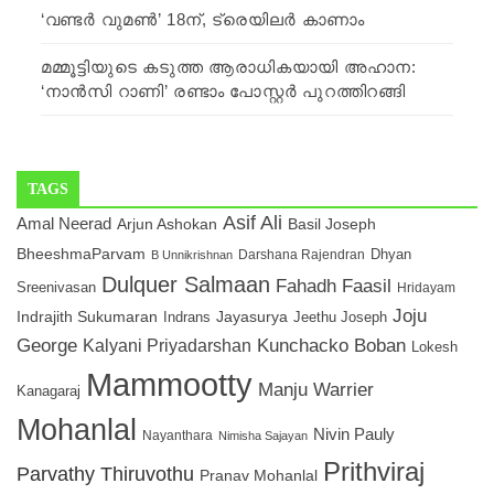
‘വണ്ടര്‍ വുമണ്‍’ 18ന്, ട്രെയിലര്‍ കാണാം
മമ്മൂട്ടിയുടെ കടുത്ത ആരാധികയായി അഹാന:
‘നാന്‍സി റാണി’ രണ്ടാം പോസ്റ്റര്‍ പുറത്തിറങ്ങി
TAGS
Asif Ali
Amal Neerad
Arjun Ashokan
Basil Joseph
BheeshmaParvam
Darshana Rajendran
Dhyan
B Unnikrishnan
Dulquer Salmaan
Fahadh Faasil
Sreenivasan
Hridayam
Joju
Indrajith Sukumaran
Jayasurya
Indrans
Jeethu Joseph
George
Kunchacko Boban
Kalyani Priyadarshan
Lokesh
Mammootty
Manju Warrier
Kanagaraj
Mohanlal
Nivin Pauly
Nayanthara
Nimisha Sajayan
Prithviraj
Parvathy Thiruvothu
Pranav Mohanlal