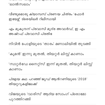
‘ലാല്‍സലാം’
വീണ്ടുമൊരു ക്യാമ്പസ് പ്രണയ ചിത്രം ‘ഫോർ
ഇയേഴ്സ്’ ട്രെയിലര്‍ റിലീസായി
എം മുകുന്ദന് പ്രവാസി മുദ്ര അവാർഡ്, ഇ എം
അഷ്‌റഫ് പ്രവാസി പ്രതിഭ
നിവിന്‍ പോളിയുടെ ‘താരം’ മണാലിയില്‍ തുടങ്ങി
‘കൂമന്‍’ ഇന്നു മുതല്‍, തിയറ്റര്‍ ലിസ്റ്റ് കാണാം
‘സാറ്റര്‍ഡേ നൈറ്റ്സ്’ ഇന്ന് മുതല്‍, തിയറ്റര്‍ ലിസ്റ്റ്
കാണാം
പ്രളയ കഥ പറഞ്ഞ് ജൂഡ് ആന്‍റണിയുടെ ‘2018’
തിയറ്ററുകളിലേക്ക്
വിജയുടെ ‘വാരിസ്’ ആദ്യ സോംഗ് പ്രൊമോ
പുറത്തിറങ്ങി