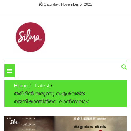
Skip
Saturday, November 5, 2022
to
content
Cinema News In Malayalam
Silma.in
Toggle
navigation
Home
Latest
തമിഴില്‍ വരുന്നു ഐശ്വര്യ
രജനീകാന്തിന്‍റെ ‘ലാല്‍സലാം’