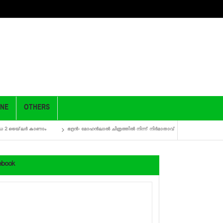
ONE
OTHERS
യ്‌ലര്‍ കാണാം
ഭദ്രന്‍- മോഹന്‍ലാല്‍ ചിത്രത്തില്‍ നിന്ന് നിര്‍മാതാവ് പിന്‍മാറി, ഷൂട്ടിംഗ് ഈ വര്‍ഷമുണ
ebook