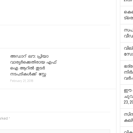
കെണ
ട്രെ
സപ്ല
വീ
വില്
സോഡ
അഡാറ് ലൗ: പ്രിയാ
വാര്യര്‍ക്കെതിരായ എഫ്
ഭദ്ര
ഐ ആറില്‍ തുടര്‍
നിര്
നടപടികള്‍ക്ക് സ്റ്റേ
വര്‍
February 21, 2018
ഈ സ
ചുവര
23, 2
സിന
marked
*
കല്
വിക