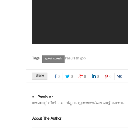
Tags:
Irasuresh gopi
gokul suresh
share
0
0
0
0
0
Previous :
മേടക്കാറ്റ് വീശി, കല വിപ്ലവം പ്രണയത്തിലെ പാട്ട് കാണാം
About The Author