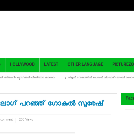
S
HOLLYWOOD
LATEST
OTHER LANGUAGE
PICTUREZ
‍മജന്‍- മ്യൂസിക്കല്‍ വീഡിയോ കാണാം
വില്ലന്‍ വേഷത്തില്‍ ചെമ്പന്‍ വിനോദ്- ഗോലി സോഡ 2 ട്രെ
Fac
 ഡയലോഗ് പറഞ്ഞ് ഗോകുൽ സുരേഷ്
 comment
200 Views