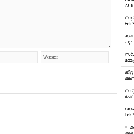
2018
സൂരാ
Feb 2
കല വ
പുറത
സ്വാ
മമ്മൂട
തീറ
അനി
സണ്ണ
പോസ്
വരത
Feb 2
ക
അലഞ