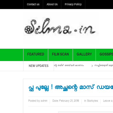
Contact us
About Us
Privacy Policy
FEATURED
FILM SCAN
GALLERY
GOSSIP
NEW UPDATES
കെണി- എംഎ നിഷാദ് ചിത്രത്തിന്റെ തമിഴ് ട്രെയ്‌ലര്‍ കാണാം
സപ്ലിയെഴുതി മടുത്ത് ധര്
പ്ഫ പുല്ലേ ! അച്ഛന്റെ മാസ്
Posted by
admin
Date:
February 21, 2018
in:
Starbytes
Leave a