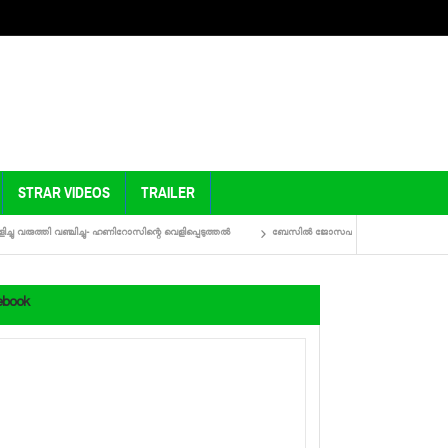
STRAR VIDEOS
TRAILER
രുത്തി വഞ്ചിച്ചു- ഹണിറോസിന്റെ വെളിപ്പെടുത്തല്‍
ബേസില്‍ ജോസഫിന്റെ അടുത്ത ചിത്രം ബിജു മ
ebook