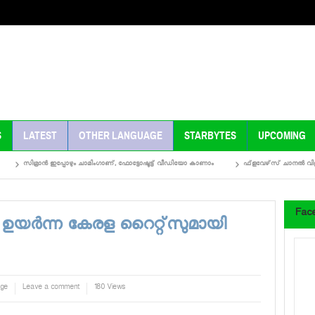
S
LATEST
OTHER LANGUAGE
STARBYTES
UPCOMING
സിമ്രാന്‍ ഇപ്പോഴും ചാമിംഗാണ്, ഫോട്ടോഷൂട്ട് വീഡിയോ കാണാം
ഫ്‌ളവേഴ്‌സ് ചാനല്‍ വിളിച്ചു വ
Fac
ും ഉയര്‍ന്ന കേരള റൈറ്റ്‌സുമായി
age
Leave a comment
180 Views