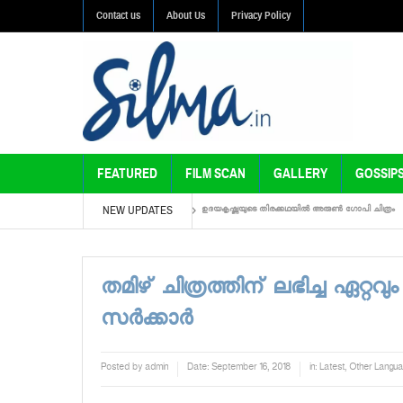
Contact us
About Us
Privacy Policy
FEATURED
FILM SCAN
GALLERY
GOSSIP
NEW UPDATES
്രത്തിലൂടെ ഐശ്വര്യ ലക്ഷ്മി തമിഴിലേക്ക്
ഉദയകൃഷ്ണയുടെ തിരക്കഥയില്‍ അരുണ്‍ ഗോപി ചിത്രം
തമിഴ് ചിത്രത്തിന് ലഭിച്ച ഏറ്റവ
സര്‍ക്കാര്‍
Posted by
admin
Date:
September 16, 2018
in:
Latest
,
Other Langu