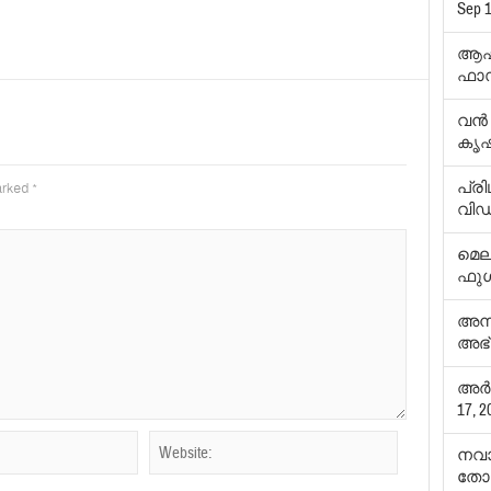
Sep 1
ആഷി
ഫാ
വന്‍
കൃ
പ്രി
marked
*
വി
മെല
ഫുള
അമ്പ
അഭ്
അര്‍
17, 2
നവ
തോമ