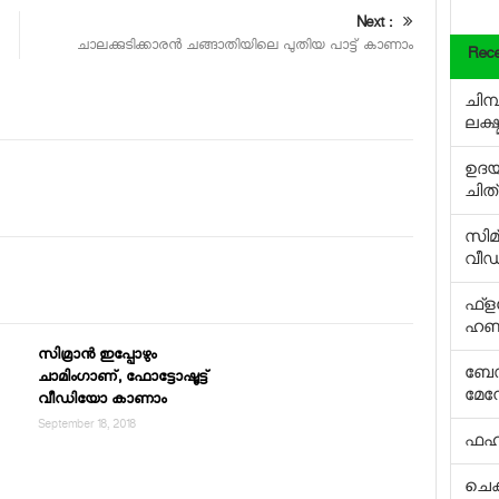
Next :
ചാലക്കുടിക്കാരന്‍ ചങ്ങാതിയിലെ പുതിയ പാട്ട് കാണാം
Rece
ചിമ
ലക്ഷ
ഉദയ
ചിത
സിമ്
വീ
ഫ്‌ള
ഹണി
സിമ്രാന്‍ ഇപ്പോഴും
ബേസ
ചാമിംഗാണ്, ഫോട്ടോഷൂട്ട്
മേന
വീഡിയോ കാണാം
September 18, 2018
ഫഹദി
ചെക്