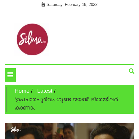
Skip
Saturday, February 19, 2022
to
content
Cinema News In Malayalam
Silma.in
Toggle
navigation
Home
Latest
‘ഉപചാരപൂർവം ഗുണ്ട ജയന്‍’ ട്രെയിലര്‍
കാണാം