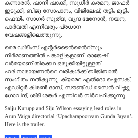
കണാരന്‍, ഷാനി ഷാക്കി, സുധീര്‍ കരമന, ജാഫര്‍
ഇടുക്കി, ബിജു സോപാനം, വിജിലേഷ്, തട്ടിം മുട്ടിം
ഫെയിം സാഗര്‍ സൂര്യ, വൃന്ദ മേനോന്‍, നയന,
പാര്‍വതി എന്നിവരും പ്രധാന
വേഷങ്ങളിലെത്തുന്നു.
മൈ ഡ്രീംസ് എന്റര്‍ടൈന്‍മെന്‍റ്സും
നിര്‍മാണത്തില്‍ പങ്കാളികളാണ്. രാജേഷ്
വര്‍മയാണ് തിരക്കഥ ഒരുക്കിയിട്ടുള്ളത്.
ഹരിനാരായണന്‍റെ വരികള്‍ക്ക് ബിജിബാല്‍
സംഗീതം നല്‍കുന്നു. ക്യാമറ എല്‍ദോ ഐസക്,
എഡിറ്റര്‍ കിരണ്‍ ദാസ്, സൗണ്ട് ഡിസൈന്‍ വിഷ്ണു
ഗോവിന്ദ്, ശ്രീ ശങ്കര്‍ എന്നിവര്‍ നിര്‍വഹിക്കുന്നു.
Saiju Kurupp and Siju Wilson essaying lead roles in
Arun Vaiga directorial ‘Upacharapoorvam Gunda Jayan’.
Here is the trailer.
LATEST
TRAILER
VIDEO