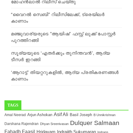
മോഹൻലാൽ റിലീസ് ചെയ്തു
“വൈറൽ സെബി” റിലീസിലേക്ക്, ട്രെയിലര്‍
കാണാം
മഞ്ജുവാര്യരുടെ ”ആയിഷ” ഫസ്റ്റ് ലുക്ക് പോസ്റ്റർ
പുറത്തിറങ്ങി
സൂര്യയുടെ ‘എതര്‍ക്കും തുനിന്തവന്‍’, ആദ്യ
ടീസര്‍ ഇറങ്ങി
‘ആറാട്ട്’ തിയറ്ററുകളില്‍, ആദ്യ പ്രതികരണങ്ങള്‍
കാണാം
TAGS
Asif Ali
Arjun Ashokan
Amal Neerad
Basil Joseph
B Unnikrishnan
Dulquer Salmaan
Darshana Rajendran
Dhyan Sreenivasan
Fahadh Faasil
Hridayam
Indrajith Sukumaran
Indrans