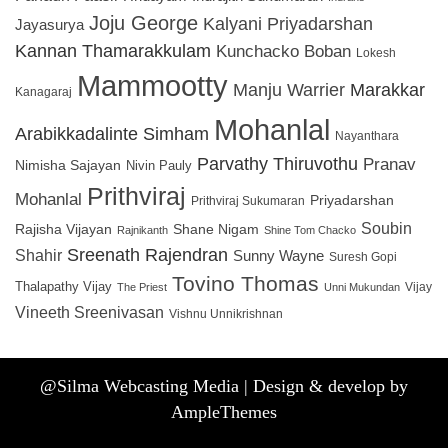
Joju George
Kalyani Priyadarshan
Jayasurya
Kannan Thamarakkulam
Kunchacko Boban
Lokesh
Mammootty
Manju Warrier
Marakkar
Kanagaraj
Mohanlal
Arabikkadalinte Simham
Nayanthara
Parvathy Thiruvothu
Pranav
Nimisha Sajayan
Nivin Pauly
Prithviraj
Mohanlal
Priyadarshan
Prithviraj Sukumaran
Soubin
Rajisha Vijayan
Shane Nigam
Rajnikanth
Shine Tom Chacko
Sreenath Rajendran
Shahir
Sunny Wayne
Suresh Gopi
Tovino Thomas
Thalapathy Vijay
Vijay
The Priest
Unni Mukundan
Vineeth Sreenivasan
Vishnu Unnikrishnan
@Silma Webcasting Media | Design & develop by
AmpleThemes