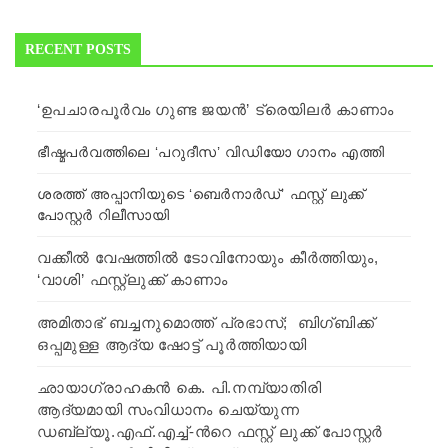
RECENT POSTS
‘ഉപചാരപൂർവം ഗുണ്ട ജയന്‍’ ട്രെയിലര്‍ കാണാം
ഭീഷ്മപര്‍വത്തിലെ ‘പറുദീസ’ വിഡിയോ ഗാനം എത്തി
ശരത്ത് അപ്പാനിയുടെ ‘ബെർനാർ‍ഡ്’ ഫസ്റ്റ് ലുക്ക്
പോസ്റ്റർ‍ റിലീസായി
വക്കീല്‍ വേഷത്തില്‍ ടോവിനോയും കീര്‍ത്തിയും,
‘വാശി’ ഫസ്റ്റ്ലുക്ക് കാണാം
അമിതാഭ് ബച്ചനുമൊത്ത് പ്രഭാസ്; ബിഗ്ബിക്ക്
ഒപ്പമുള്ള ആദ്യ ഷോട്ട് പൂര്‍ത്തിയായി
ഛായാഗ്രാഹകൻ കെ. പി.നമ്പ്യാതിരി
ആദ്യമായി സംവിധാനം ചെയ്യുന്ന
ഡബ്ല്യൂ.എഫ്.എച്ച്-ന്‍റെ ഫസ്റ്റ് ലുക്ക് പോസ്റ്റർ