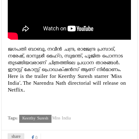
ജഗപതി ബാബു, നവീൻ ചന്ദ്ര, രാജേന്ദ്ര പ്രസാദ്,
നരേഷ്, ഭാനുശ്രീ മെഹ്റ, സുമന്ത്, പൂജിത പൊന്നാട
തുടങ്ങിയവരാണ് ചിത്രത്തിലെ പ്രധാന താരങ്ങൾ.
ഈസ്റ്റ് കോസ്റ്റ് പ്രൊഡക്‌ഷൻസ് ആണ് നിർമാണം.
Here is the trailer for Keerthy Suresh starrer ‘Miss
India’. The Narendra Nath directorial will release on
Netflix.
Tags:
Keerthy Suresh
Miss India
share
0