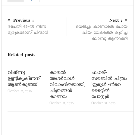
Previous :
Next :
ദളപതി 65-ല്‍ നിന്ന്
വെളിച്ചം കാണാതെ പോയ
മുരുകദോസ് പിന്മാറി
പ്രിയ വേഷത്തെ കുറിച്ച്
ബാബു ആന്‍റണി
Related posts
വിഷ്‍ണു
കാജല്‍
ഫഹദ്-
ഉണ്ണികൃഷ്‍ണന്
അഗര്‍വാള്‍
സൗബിന്‍ ചിത്രം
ആണ്‍കുഞ്ഞ്
വിവാഹിതയായി,
‘ഇരുള്‍’-ന്‍റെ
ചിത്രങ്ങള്‍
ടൈറ്റില്‍
October 31, 2020
കാണാം
പോസ്റ്റര്‍
October 31, 2020
October 31, 2020