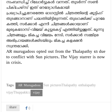
സംബന്ധിച്ച് റിപ്പോര്‍ട്ടുകള്‍ വന്നത്. തുടർന്ന് സൺ
പിക്ചേഴ്സ് ഇത് ഔദ്യോഗികമായി
പ്രഖ്യാപിച്ചു.നേരത്തേ ഓഗസ്റ്റില്‍ ചിത്രത്തിന്റെ ഷൂട്ടിംഗ്
തുടങ്ങാനാണ് പദ്ധതിയിട്ടിരുന്നത്. തുപ്പാക്കിക്ക് പുറമേ
കത്തി, സര്‍ക്കാര്‍ എന്നീ ചിത്രങ്ങള്‍ക്കായാണ്
മുരുകദോസ്-വിജയ് കൂട്ടുകെട്ട് എത്തിയിട്ടുള്ളത്. മൂന്നു
ചിത്രങ്ങളും മികച്ച വിജയം നേടി. സര്‍ക്കാര്‍ സമ്മിശ്ര
അഭിപ്രായങ്ങള്‍ക്കിടയിലും മികച്ച കളക്ഷന്‍
സ്വന്തമാക്കി.
AR murugadoss opted out from the Thalapathy 65 due
to conflict with Sun pictures. The Vijay starrer is now
in crisis.
Tags:
AR Murugadoss
Sun picturesThalapathy 65thalapathy
vijayThuppakki2
vijay
share
0