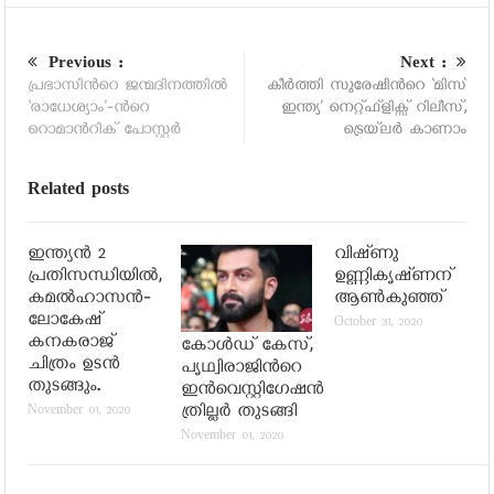
Previous :
Next :
പ്രഭാസിന്‍റെ ജന്മദിനത്തില്‍
കീര്‍ത്തി സുരേഷിന്‍റെ ‘മിസ്
‘രാധേശ്യാം’-ന്‍റെ
ഇന്ത്യ’ നെറ്റ്ഫ്ളിക്സ് റിലീസ്,
റൊമാന്‍റിക് പോസ്റ്റര്‍
ട്രെയ്‍ലര്‍ കാണാം
Related posts
ഇന്ത്യന്‍ 2
വിഷ്‍ണു
പ്രതിസന്ധിയില്‍,
ഉണ്ണികൃഷ്‍ണന്
കമല്‍ഹാസന്‍-
ആണ്‍കുഞ്ഞ്
ലോകേഷ്
October 31, 2020
കനകരാജ്
കോള്‍ഡ് കേസ്,
ചിത്രം ഉടന്‍
പൃഥ്വിരാജിന്‍റെ
തുടങ്ങും.
ഇന്‍വെസ്റ്റിഗേഷന്‍
ത്രില്ലര്‍ തുടങ്ങി
November 01, 2020
November 01, 2020