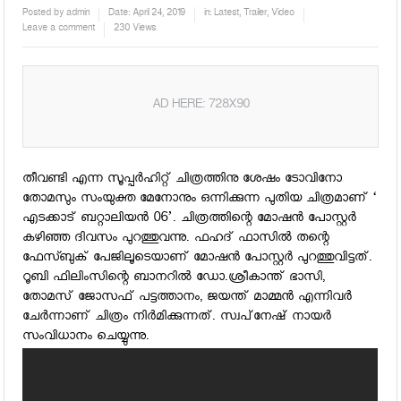
Posted by
admin
Date:
April 24, 2019
in:
Latest
,
Trailer
,
Video
Leave a comment
230 Views
AD HERE: 728X90
തീവണ്ടി എന്ന സൂപ്പര്‍ഹിറ്റ് ചിത്രത്തിനു ശേഷം ടോവിനോ
തോമസും സംയുക്ത മേനോനും ഒന്നിക്കുന്ന പുതിയ ചിത്രമാണ് ‘
എടക്കാട് ബറ്റാലിയന്‍ 06’. ചിത്രത്തിന്റെ മോഷന്‍ പോസ്റ്റര്‍
കഴിഞ്ഞ ദിവസം പുറത്തുവന്നു. ഫഹദ് ഫാസില്‍ തന്റെ
ഫേസ്ബുക് പേജിലൂടെയാണ് മോഷന്‍ പോസ്റ്റര്‍ പുറത്തുവിട്ടത്.
റൂബി ഫിലിംസിന്റെ ബാനറില്‍ ഡോ.ശ്രീകാന്ത് ഭാസി,
തോമസ് ജോസഫ് പട്ടത്താനം, ജയന്ത് മാമ്മന്‍ എന്നിവര്‍
ചേര്‍ന്നാണ് ചിത്രം നിര്‍മിക്കുന്നത്. സ്വപ്‌നേഷ് നായര്‍
സംവിധാനം ചെയ്യുന്നു.