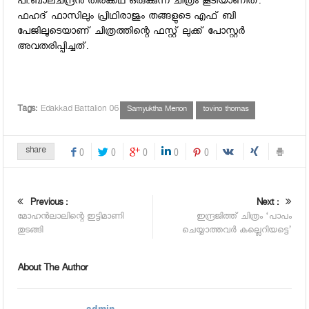
പി.ബാലചന്ദ്രന്‍ തിരക്കഥ ഒരുക്കുന്ന ചിത്രം കൂടിയാണിത്.
ഫഹദ് ഫാസിലും പ്രിഥിരാജും തങ്ങളുടെ എഫ് ബി
പേജിലൂടെയാണ് ചിത്രത്തിന്റെ ഫസ്റ്റ് ലുക്ക് പോസ്റ്റര്‍
അവതരിപ്പിച്ചത്.
Tags:
Edakkad Battalion 06
Samyuktha Menon
tovino thomas
share
0
0
0
0
0
Previous :
Next :
മോഹന്‍ലാലിന്റെ ഇട്ടിമാണി
ഇന്ദ്രജിത്ത് ചിത്രം ‘പാപം
തുടങ്ങി
ചെയ്യാത്തവര്‍ കല്ലെറിയട്ടെ’
About The Author