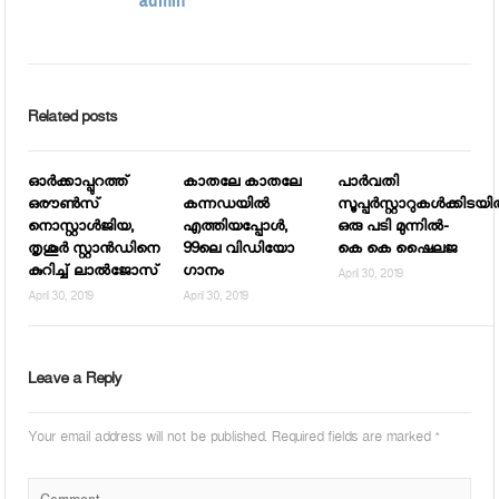
admin
Related posts
ഓര്‍ക്കാപ്പുറത്ത്
കാതലേ കാതലേ
പാര്‍വതി
ഒരൗണ്‍സ്
കന്നഡയില്‍
സൂപ്പര്‍സ്റ്റാറുകള്‍ക്കിടയില
നൊസ്റ്റാള്‍ജിയ,
എത്തിയപ്പോള്‍,
ഒരു പടി മുന്നില്‍-
തൃശൂര്‍ സ്റ്റാന്‍ഡിനെ
99ലെ വിഡിയോ
കെ കെ ഷൈലജ
കുറിച്ച് ലാല്‍ജോസ്
ഗാനം
April 30, 2019
April 30, 2019
April 30, 2019
Leave a Reply
Your email address will not be published.
Required fields are marked
*