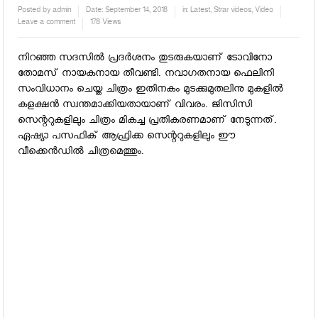
Posted by
admin
Date:
September 14, 2018
in:
Latest
,
Strar videos
,
Video
Leave a comment
178 Views
നിറഞ്ഞ സദസില്‍ പ്രദര്‍ശനം തുടരുകയാണ് ടോവിനോ
തോമസ് നായകനായ തീവണ്ടി. നവാഗതനായ ഫെലിനി
സംവിധാനം ചെയ്ത ചിത്രം ഇതിനകം മുടക്കുമുതലിനു മുകളില്‍
കളക്ഷന്‍ സ്വന്തമാക്കിയതായാണ് വിവരം. ജിസിസി
സെന്ററുകളിലും ചിത്രം മികച്ച പ്രതികരണമാണ് നേടുന്നത്.
ഏഷ്യാ പസഫിക് ആഫ്രിക്ക സെന്ററുകളിലും ഈ
വീക്കെന്‍ഡില്‍ ചിത്രമെത്തും.