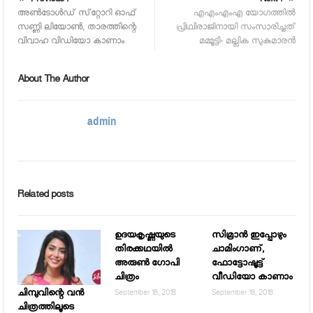
Previous :
Next :
അണ്‍ടോള്‍ഡ് സ്‌റ്റോറി ഓഫ്
എഎംഎംഎ യോഗത്തില്‍
സണ്ണി ലിയോണ്‍, താരത്തിന്റെ
പ്രിഥ്വിരാജിനായി സംസാരിച്ചത്
വിവാഹ വിഡിയോ കാണാം
മമ്മൂട്ടി- മല്ലിക സുകുമാരന്‍
About The Author
admin
Related posts
ഉദയകൃഷ്ണയുടെ
സിമ്രാന്‍ ഇപ്പോഴും
തിരക്കഥയില്‍
ചാമിംഗാണ്,
അരുണ്‍ ഗോപി
ഫോട്ടോഷൂട്ട്
ചിത്രം
വീഡിയോ കാണാം
ചിമ്പുവിന്റെ വന്‍
September 18, 2018
September 18, 2018
ചിത്രത്തിലൂടെ