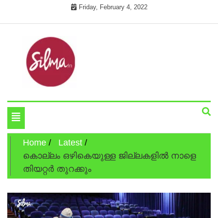
Skip
Friday, February 4, 2022
to
content
Cinema News In Malayalam
Silma.in
Toggle
navigation
Home
Latest
കൊല്ലം ഒഴികെയുള്ള ജില്ലകളില്‍ നാളെ
തിയറ്റര്‍ തുറക്കും