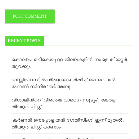
RECENT POSTS
കൊല്ലം ഒഴികെയുള്ള ജില്ലകളില്‍ നാളെ തിയറ്റര്‍
തുറക്കും
ഫസ്റ്റ്ഷോസിൽ ശ്രദ്ധയാകർഷിച്ച് മൊബൈൽ
ഫോൺ സിനിമ ‘ബി.അബു’
വിശാലിന്‍റെ ‘വീരമൈ വാഗൈ സൂടും’, കേരള
തിയറ്റര്‍ ലിസ്റ്റ്
‘കര്‍ണന്‍ നെപ്പോളിയന്‍ ഭഗത്‍സിംഗ്’ ഇന്ന് മുതല്‍,
തിയറ്റര്‍ ലിസ്റ്റ് കാണാം