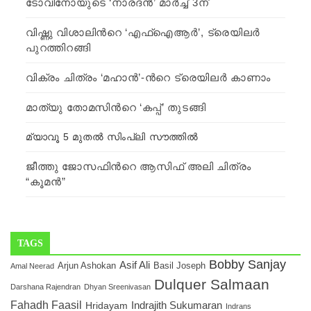
ടോവിനോയുടെ ‘നാരദന്‍’ മാര്‍ച്ച് 3ന്
വിഷ്ണു വിശാലിന്‍റെ ‘എഫ്ഐആര്‍’, ട്രെയിലര്‍
പുറത്തിറങ്ങി
വിക്രം ചിത്രം ‘മഹാന്‍’-ന്‍റെ ട്രെയിലര്‍ കാണാം
മാത്യു തോമസിന്‍റെ ‘കപ്പ്’ തുടങ്ങി
മ്യാവൂ 5 മുതല്‍ സിംപ്ലി സൗത്തില്‍
ജീത്തു ജോസഫിന്‍റെ ആസിഫ് അലി ചിത്രം
“കൂമന്‍”
TAGS
Bobby Sanjay
Asif Ali
Arjun Ashokan
Basil Joseph
Amal Neerad
Dulquer Salmaan
Darshana Rajendran
Dhyan Sreenivasan
Fahadh Faasil
Indrajith Sukumaran
Hridayam
Indrans