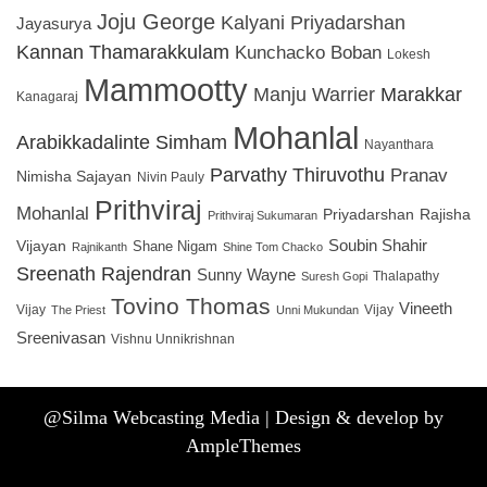
Joju George
Kalyani Priyadarshan
Jayasurya
Kannan Thamarakkulam
Kunchacko Boban
Lokesh
Mammootty
Manju Warrier
Marakkar
Kanagaraj
Mohanlal
Arabikkadalinte Simham
Nayanthara
Parvathy Thiruvothu
Pranav
Nimisha Sajayan
Nivin Pauly
Prithviraj
Mohanlal
Rajisha
Priyadarshan
Prithviraj Sukumaran
Soubin Shahir
Vijayan
Shane Nigam
Rajnikanth
Shine Tom Chacko
Sreenath Rajendran
Sunny Wayne
Thalapathy
Suresh Gopi
Tovino Thomas
Vineeth
Vijay
Vijay
The Priest
Unni Mukundan
Sreenivasan
Vishnu Unnikrishnan
@Silma Webcasting Media | Design & develop by
AmpleThemes