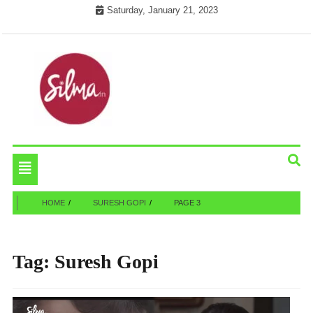
Skip
Saturday, January 21, 2023
to
content
Cinema News In Malayalam
Silma.in
Toggle
navigation
HOME
SURESH GOPI
PAGE 3
Tag:
Suresh Gopi