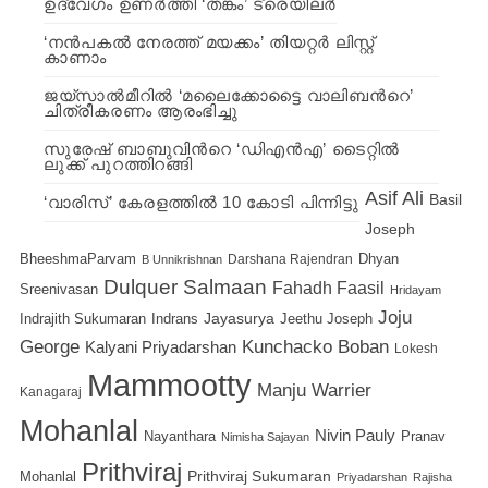
ഉദ്വേഗം ഉണര്‍ത്തി ‘തങ്കം’ ട്രെയിലര്‍
‘നന്‍പകല്‍ നേരത്ത് മയക്കം’ തിയറ്റര്‍ ലിസ്റ്റ്
കാണാം
ജയ്‍സാല്‍മീറില്‍ ‘മലൈക്കോട്ടൈ വാലിബന്‍റെ’
ചിത്രീകരണം ആരംഭിച്ചു
സുരേഷ് ബാബുവിന്‍റെ ‘ഡിഎന്‍എ’ ടൈറ്റില്‍
ലുക്ക് പുറത്തിറങ്ങി
Asif Ali
Basil
‘വാരിസ്’ കേരളത്തില്‍ 10 കോടി പിന്നിട്ടു
Joseph
BheeshmaParvam
Dhyan
Darshana Rajendran
B Unnikrishnan
Dulquer Salmaan
Fahadh Faasil
Sreenivasan
Hridayam
Joju
Indrajith Sukumaran
Indrans
Jayasurya
Jeethu Joseph
Kunchacko Boban
George
Kalyani Priyadarshan
Lokesh
Mammootty
Manju Warrier
Kanagaraj
Mohanlal
Nivin Pauly
Nayanthara
Pranav
Nimisha Sajayan
Prithviraj
Prithviraj Sukumaran
Mohanlal
Priyadarshan
Rajisha