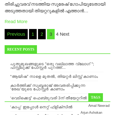
തിരിച്ചുവരവ് നടത്തിയ സുരേഷ് ഗോപിയുടേതായി
അടുത്തതായി തിയറ്ററുകളില്‍ എത്താന്‍…
Read More
Posts
Previous
1
2
3
4 Next
navigation
RECENT POSTS
പുതുമുഖങ്ങളുടെ “ഒരു വല്ലാത്ത വ്ലോഗ് “;
ഫസ്റ്റ്ലുക്ക് പോസ്റ്റർ പുറത്ത്…
“ആയിഷ” നാളെ മുതല്‍, തിയറ്റര്‍ ലിസ്റ്റ് കാണാം
കാർത്തിക്ക് സുബ്ബരാജ് അവതരിപ്പിക്കുന്ന
‘രേഖ’യുടെ പോസ്റ്റർ കാണാം
TAGS
‘വെടിക്കെട്ട്’ ഫെബ്രുവരി 3ന് തീയേറ്ററില്‍
Amal Neerad
‘കാപ്പ’ ഇപ്പോള്‍ നെറ്റ് ഫ്ളിക്സില്‍
Arjun Ashokan