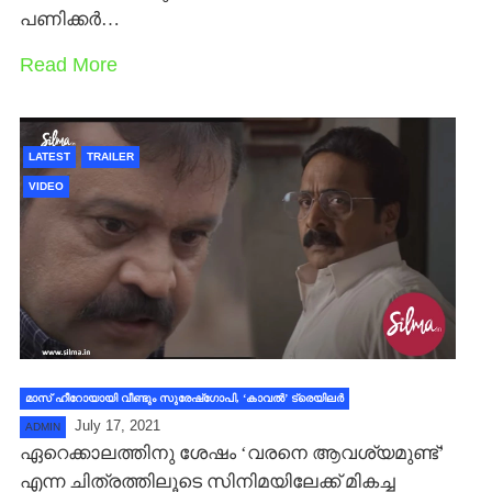
പണിക്കര്‍…
Read More
LATEST
TRAILER
VIDEO
മാസ് ഹീറോയായി വീണ്ടും സുരേഷ്ഗോപി, ‘കാവല്‍’ ട്രെയിലര്‍
July 17, 2021
ADMIN
ഏറെക്കാലത്തിനു ശേഷം ‘വരനെ ആവശ്യമുണ്ട്’
എന്ന ചിത്രത്തിലൂടെ സിനിമയിലേക്ക് മികച്ച