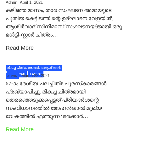
Admin
April 1, 2021
കഴിഞ്ഞ മാസം, താര സംഘടന അമ്മയുടെ
പുതിയ കെട്ടിടത്തിന്റെ ഉദ്ഘാടന വേളയിൽ,
ആശിർവാദ് സിനിമാസ് സംഘടനയ്ക്കായി ഒരു
മൾട്ടി-സ്റ്റാർ ചിത്രം…
Read More
മികച്ച ചിത്രം മരക്കാര്‍, ധനുഷ് നടന്‍
FILM SCAN
LATEST
March 22, 2021
ADMIN
67-ാം ദേശീയ ചലച്ചിത്ര പുരസ്‌കാരങ്ങള്‍
പ്രഖ്യാപിച്ചു. മികച്ച ചിത്രമായി
തെരഞ്ഞെടുക്കപ്പെട്ടത് പ്രിയദര്‍ശന്റെ
സംവിധാനത്തില്‍ മോഹന്‍ലാല്‍ മുഖ്യ
വേഷത്തില്‍ എത്തുന്ന ‘മരക്കാര്‍…
Read More