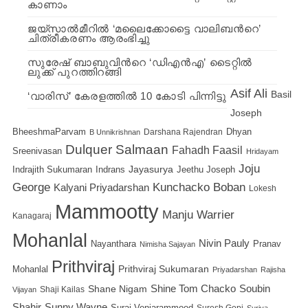
കാണാം
ജയ്‍സാല്‍മീറില്‍ ‘മലൈക്കോട്ടൈ വാലിബന്‍റെ’
ചിത്രീകരണം ആരംഭിച്ചു
സുരേഷ് ബാബുവിന്‍റെ ‘ഡിഎന്‍എ’ ടൈറ്റില്‍
ലുക്ക് പുറത്തിറങ്ങി
Asif Ali
Basil
‘വാരിസ്’ കേരളത്തില്‍ 10 കോടി പിന്നിട്ടു
Joseph
BheeshmaParvam
Dhyan
Darshana Rajendran
B Unnikrishnan
Dulquer Salmaan
Fahadh Faasil
Sreenivasan
Hridayam
Joju
Indrajith Sukumaran
Indrans
Jayasurya
Jeethu Joseph
Kunchacko Boban
George
Kalyani Priyadarshan
Lokesh
Mammootty
Manju Warrier
Kanagaraj
Mohanlal
Nivin Pauly
Nayanthara
Pranav
Nimisha Sajayan
Prithviraj
Prithviraj Sukumaran
Mohanlal
Priyadarshan
Rajisha
Shane Nigam
Shine Tom Chacko
Soubin
Shaji Kailas
Vijayan
Shahir
Sunny Wayne