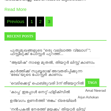
Read More
Posts
Previous
1
2
3
navigation
RECENT POSTS
പുതുമുഖങ്ങളുടെ “ഒരു വല്ലാത്ത വ്ലോഗ് “;
ഫസ്റ്റ്ലുക്ക് പോസ്റ്റർ പുറത്ത്…
“ആയിഷ” നാളെ മുതല്‍, തിയറ്റര്‍ ലിസ്റ്റ് കാണാം
കാർത്തിക്ക് സുബ്ബരാജ് അവതരിപ്പിക്കുന്ന
‘രേഖ’യുടെ പോസ്റ്റർ കാണാം
TAGS
‘വെടിക്കെട്ട്’ ഫെബ്രുവരി 3ന് തീയേറ്ററില്‍
Amal Neerad
‘കാപ്പ’ ഇപ്പോള്‍ നെറ്റ് ഫ്ളിക്സില്‍
Arjun Ashokan
ഉദ്വേഗം ഉണര്‍ത്തി ‘തങ്കം’ ട്രെയിലര്‍
‘നന്‍പകല്‍ നേരത്ത് മയക്കം’ തിയറ്റര്‍ ലിസ്റ്റ്