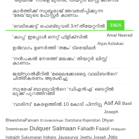
കാർത്തിക്ക് സുബ്ബരാജ് അവതരിപ്പിക്കുന്ന
‘രേഖ’യുടെ പോസ്റ്റർ കാണാം
TAGS
‘വെടിക്കെട്ട്’ ഫെബ്രുവരി 3ന് തീയേറ്ററില്‍
Amal Neerad
‘കാപ്പ’ ഇപ്പോള്‍ നെറ്റ് ഫ്ളിക്സില്‍
Arjun Ashokan
ഉദ്വേഗം ഉണര്‍ത്തി ‘തങ്കം’ ട്രെയിലര്‍
‘നന്‍പകല്‍ നേരത്ത് മയക്കം’ തിയറ്റര്‍ ലിസ്റ്റ്
കാണാം
ജയ്‍സാല്‍മീറില്‍ ‘മലൈക്കോട്ടൈ വാലിബന്‍റെ’
ചിത്രീകരണം ആരംഭിച്ചു
സുരേഷ് ബാബുവിന്‍റെ ‘ഡിഎന്‍എ’ ടൈറ്റില്‍
ലുക്ക് പുറത്തിറങ്ങി
Asif Ali
Basil
‘വാരിസ്’ കേരളത്തില്‍ 10 കോടി പിന്നിട്ടു
Joseph
BheeshmaParvam
Dhyan
Darshana Rajendran
B Unnikrishnan
Dulquer Salmaan
Fahadh Faasil
Sreenivasan
Hridayam
Joju
Indrajith Sukumaran
Indrans
Jayasurya
Jeethu Joseph