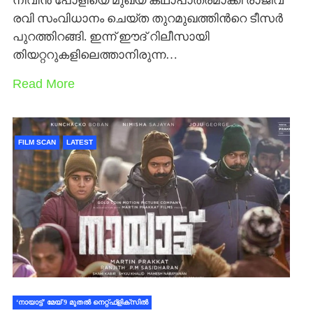
നിവിന്‍ പോളിയെ മുഖ്യ കഥാപാത്രമാക്കി രാജീവ്
രവി സംവിധാനം ചെയ്ത തുറമുഖത്തിന്‍റെ ടീസര്‍
പുറത്തിറങ്ങി. ഇന്ന് ഈദ് റിലീസായി
തിയറ്ററുകളിലെത്താനിരുന്ന…
Read More
FILM SCAN
LATEST
‘നായാട്ട്’ മേയ് 9 മുതൽ നെറ്റ്ഫ്ളിക്സിൽ