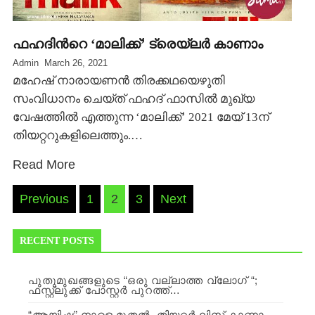
ഫഹദിന്‍റെ ‘മാലിക്ക്’ ട്രെയ്‍ലര്‍ കാണാം
Admin
March 26, 2021
മഹേഷ് നാരായണന്‍ തിരക്കഥയെഴുതി
സംവിധാനം ചെയ്‍ത് ഫഹദ് ഫാസില്‍ മുഖ്യ
വേഷത്തില്‍ എത്തുന്ന ‘മാലിക്ക്’ 2021 മേയ് 13ന്
തിയറ്ററുകളിലെത്തും.…
Read More
Posts
Previous
1
2
3
Next
navigation
RECENT POSTS
പുതുമുഖങ്ങളുടെ “ഒരു വല്ലാത്ത വ്ലോഗ് “;
ഫസ്റ്റ്ലുക്ക് പോസ്റ്റർ പുറത്ത്…
“ആയിഷ” നാളെ മുതല്‍, തിയറ്റര്‍ ലിസ്റ്റ് കാണാം