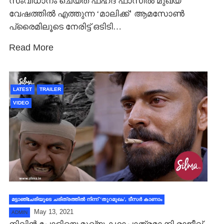
സംവിധാനം ചെയ്‍ത് ഫഹദ് ഫാസില്‍ മുഖ്യ
വേഷത്തില്‍ എത്തുന്ന ‘മാലിക്ക്’ ആമസോണ്‍
പ്രൈമിലൂടെ നേരിട്ട് ഒടിടി…
Read More
LATEST
TRAILER
VIDEO
മട്ടാഞ്ചേരിയുടെ ചരിത്രത്തില്‍ നിന്ന് ‘തുറമുഖം’, ടീസര്‍ കാണാം
May 13, 2021
ADMIN