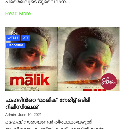
പ്രൈമിലൂടെ ജൂലൈ 15ന്…
Read More
LATEST
OTT
UPCOMING
ഫഹദിന്‍റെ ‘മാലിക്’ നേരിട്ട് ഒടിടി
റിലീസിലേക്ക്
Admin
June 10, 2021
മഹേഷ് നാരായണന്‍ തിരക്കഥയെഴുതി