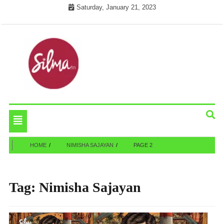
Skip
Saturday, January 21, 2023
to
content
Cinema News In Malayalam
Silma.in
Toggle
navigation
HOME
NIMISHA SAJAYAN
PAGE 2
Tag:
Nimisha Sajayan