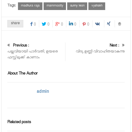
Tags:
madhura raja
mammootty
sunny leon
vyshakh
share
0
0
0
0
0
Previous :
Next :
പല്ലവിയായി പാര്‍വതി, ഉയരെ
വിദ്യ ഉണ്ണി വിവാഹിതയാകുന്നു
ഫസ്റ്റ്‌ലുക്ക് കാണാം
About The Author
admin
Related posts