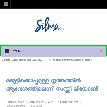
Menu
ോ ചിത്രം മിന്നൽ മുരളി പ്രഖ്യാപിച്ചു
ആടുജീവിതത്തിനായി പ്രഥ്വിരാജ് ജോര്‍ദാനിലേക്ക്
മമ്മൂട്ടിക്കൊപ്പമുള്ള നൃത്തത്തില്‍
ആവേശത്തിലെന്ന് സണ്ണി ലിയോണ്‍
Posted by
admin
Date:
January 17, 2019
in:
Latest
,
Upcoming
Leave a comment
563 Views