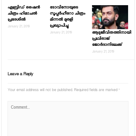
ഏബ്രിഡ് ഷൈന്‍
ടോവിനോയുടെ
ചിത്രം ഹിമാചല്‍
സൂപ്പർഹീറോ ചിത്രം
പ്രദേശില്‍
മിന്നൽ മുരളി
പ്രഖ്യാപിച്ചു
January 21, 2019
ആടുജീവിതത്തിനായി
January 21, 2019
പ്രഥ്വിരാജ്
ജോര്‍ദാനിലേക്ക്
January 21, 2019
Leave a Reply
Your email address will not be published.
Required fields are marked
*