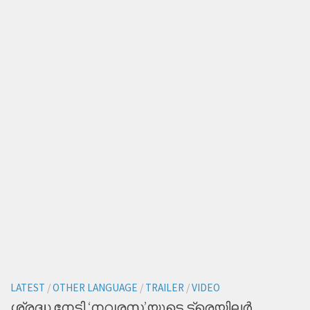
LATEST
/
OTHER LANGUAGE
/
TRAILER
/
VIDEO
ശ്രദ്ധ നേടി ‘നവരസ’യുടെ ട്രെയിലര്‍