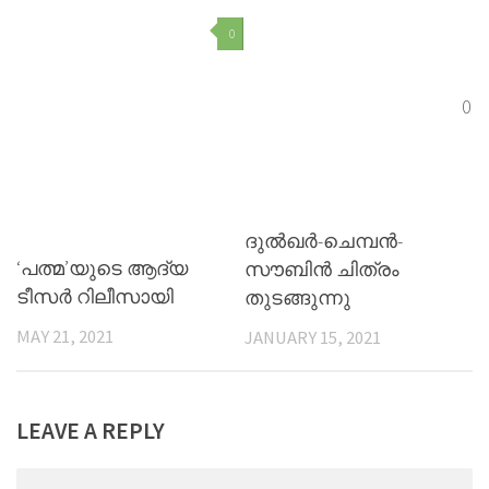
0
0
ദുല്‍ഖര്‍-ചെമ്പന്‍-
‘പത്മ’യുടെ ആദ്യ
സൗബിന്‍ ചിത്രം
ടീസർ റിലീസായി
തുടങ്ങുന്നു
MAY 21, 2021
JANUARY 15, 2021
LEAVE A REPLY