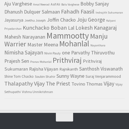
Aju Varghese
Bobby Sanjay
Asif Ali
Amal Neerad
Balu Varghese
Fahadh Faasil
Dhanush
Dulquer Salmaan
Indrajith Sukumaran
Joju George
Joffin Chacko
Jayasurya
Jeethu Joseph
Kalyani
Kunchacko Boban
Lokesh Kanagaraj
Lal
Priyadarshan
Mammootty
Manju
Mahesh Narayanan
Mohanlal
Warrier
Master Meena
Nayanthara
Nimisha Sajayan
one Parvathy Thiruvothu
Nivin Pauly
Prithviraj
Prajesh Sen
Prithviraj
Pranav Mohanlal
Santhosh Viswanath
Sukumaran
Rajisha Vijayan
Rajnikanth
Sunny Wayne
Suraj Venjarammood
Shine Tom Chacko
Soubin Shahir
Thalapathy Vijay
The Priest
Vijay
Tovino Thomas
Vijay
Sethupathi
Vishnu Unnikrishnan