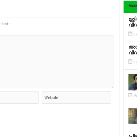
Vide
ശ്ര
marked
*
വി
Fe
അര
വി
Fe
Fe