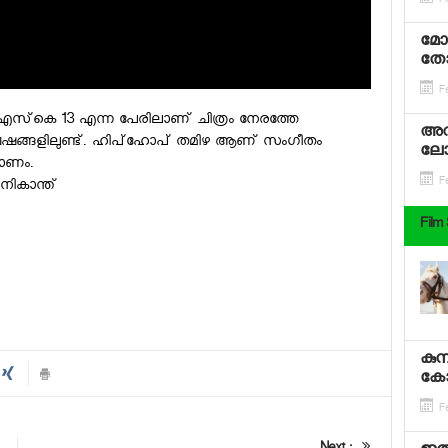
Fe
മോ
തോ
Fe
‍ എസ്‌കെ 13 എന്ന പേരിലാണ് ചിത്രം നേരത്തേ
അവസ
 വേഷങ്ങളിലുണ്ട്. ഹിപ്‌ഹോപ് തമിഴ ആണ് സംഗീതം
ലോക
മാണം.
Fe
നികാന്ത്
Film
കുമ
കോട
Fe