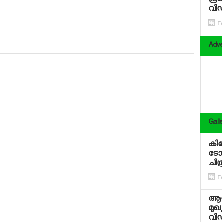
പ്രി
വി
Fe
Adve
Gall
കില
ടോവ
ചിത്
Fe
ആറ്
മുഖ
വി