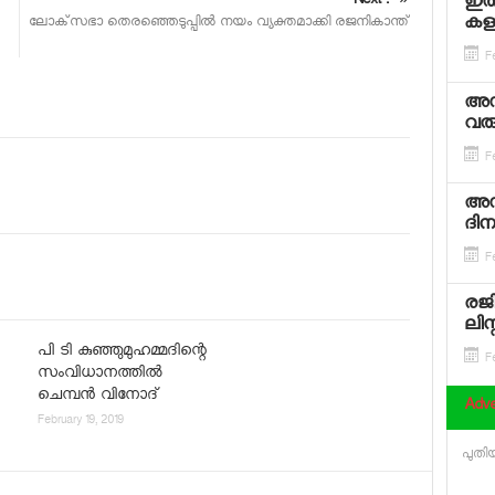
ഇരു
Next :
കളക
ലോക്‌സഭാ തെരഞ്ഞെടുപ്പില്‍ നയം വ്യക്തമാക്കി രജനികാന്ത്
Fe
അഡാ
വരുത
Fe
അഡാ
ദിന
Fe
രജി
ലിസ്റ
പി ടി കുഞ്ഞുമുഹമ്മദിന്റെ
Fe
സംവിധാനത്തില്‍
ചെമ്പന്‍ വിനോദ്
Adve
February 19, 2019
പുതിയ