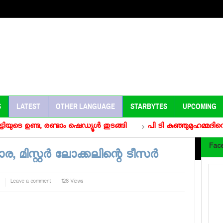
S
LATEST
OTHER LANGUAGE
STARBYTES
UPCOMING
ടെ ഉണ്ട, രണ്ടാം ഷെഡ്യൂള്‍ തുടങ്ങി
പി ടി കുഞ്ഞുമുഹമ്മദിന്റെ സ
Fac
 മിസ്റ്റര്‍ ലോക്കലിന്റെ ടീസര്‍
Leave a comment
128 Views