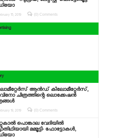
ഥ്രിരാജ്- സുപ്രിയ, ലേറ്റസ്റ്റ് ഫോട്ടോഷൂട്ട്
ഡിയോ
(0) Comments
bruary 15, 2019
rtising
ery
ോമീറ്റേര്‍സ് ആന്‍ഡ് കിലോമീറ്റേര്‍സ്,
ിനോ ചിത്രത്തിന്റെ ലൊക്കേഷന്‍
രങ്ങള്‍
(0) Comments
bruary 19, 2019
റുകാല്‍ പൊങ്കാല വേദിയില്‍
്യാതിഥിയായി മമ്മൂട്ടി- ഫോട്ടോകള്‍,
ഡിയോ