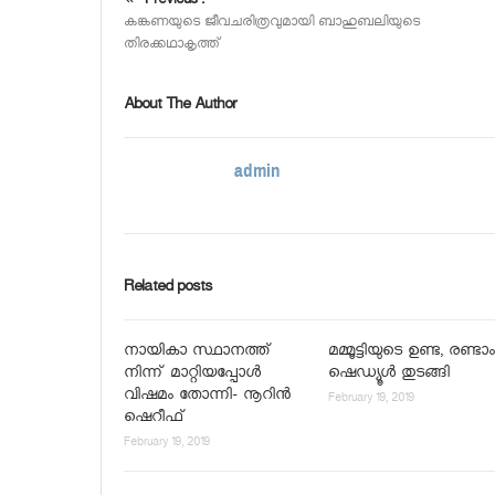
Previous :
കങ്കണയുടെ ജീവചരിത്രവുമായി ബാഹുബലിയുടെ
തിരക്കഥാകൃത്ത്
About The Author
admin
Related posts
നായികാ സ്ഥാനത്ത്
മമ്മൂട്ടിയുടെ ഉണ്ട, രണ്ടാം
നിന്ന് മാറ്റിയപ്പോള്‍
ഷെഡ്യൂള്‍ തുടങ്ങി
വിഷമം തോന്നി- നൂറിന്‍
February 19, 2019
ഷെറീഫ്
February 19, 2019