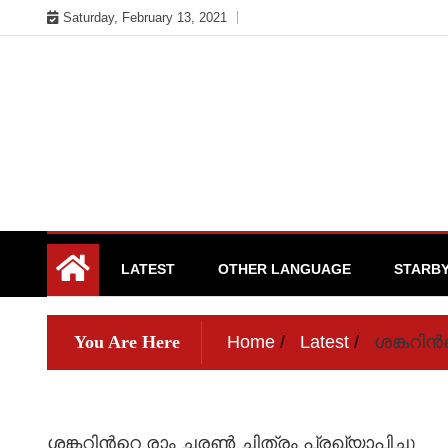
Skip
Saturday, February 13, 2021
to
content
Cinema News in Malayalam
Silma.in
LATEST
OTHER LANGUAGE
STARB
You Are Here
Home
Latest
ശങ്കറിന്
ശങ്കറിന്‍റെ രാം ചരണ്‍ ചിത്രം പ്രഖ്യാപിച്ചു