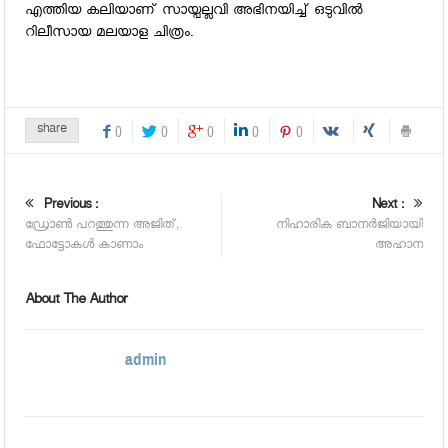
എത്തിയ കലിയാണ് സായ്പല്ലവി അഭിനയിച്ച് ഒടുവില്‍
റിലീസായ മലയാള ചിത്രം.
share
0
0
0
0
0
Previous :
Next :
ഡ്രോണ്‍ പറത്തുന്ന അജിത്,
നിഹാരിക ബാനര്‍ജിയായി
ഫോട്ടോകള്‍ കാണാം
അഹാന
About The Author
admin