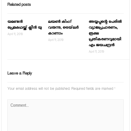
Related posts
യമണ്ടന്‍
ലയണ്‍ കിംഗ്
അയ്യപ്പന്റെ പേരില്‍
പ്രേമകഥയ്ക്ക് ക്ലീന്‍ യു
വരുന്നു, ട്രെയ്‌ലര്‍
വ്യാജപ്രചാരണം,
കാണാം
രൂക്ഷ
April 11, 2019
പ്രതികരണവുമായി
April 11, 2019
എം ജയചന്ദ്രന്‍
April 11, 2019
Leave a Reply
Your email address will not be published.
Required fields are marked
*