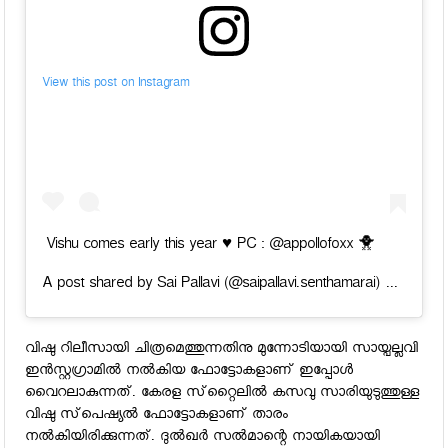
View this post on Instagram
Vishu comes early this year ♥️ PC : @appollofoxx 🐥
Mar 3
A post shared by Sai Pallavi (@saipallavi.senthamarai) on
വിഷു റിലീസായി ചിത്രമെത്തുന്നതിനു മുന്നോടിയായി സായ്പല്ലവി
ഇന്‍സ്റ്റഗ്രാമില്‍ നല്‍കിയ ഫോട്ടോകളാണ് ഇപ്പോള്‍
വൈറലാകുന്നത്. കേരള സ്‌റ്റൈലില്‍ കസവു സാരിയുടുത്തുള്ള
വിഷു സ്‌പെഷ്യല്‍ ഫോട്ടോകളാണ് താരം
നല്‍കിയിരിക്കുന്നത്. ദുല്‍ഖര്‍ സല്‍മാന്റെ നായികയായി