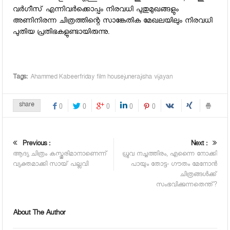
വര്‍ഗീസ് എന്നിവര്‍ക്കൊപ്പം നിരവധി പുതുമുഖങ്ങളും
അണിനിരന്ന ചിത്രത്തിന്റെ സാങ്കേതിക മേഖലയിലും നിരവധി
പുതിയ പ്രതിഭകളുണ്ടായിരുന്നു.
Tags:
Ahammed Kabeerfriday film housejunerajisha vijayan
share
0
0
0
0
0
Previous :
Next :
ആദ്യ ചിത്രം കസ്തൂരിമാനാണെന്ന്
ധ്രുവ നച്ചത്തിരം, എന്നൈ നോക്കി
വ്യക്തമാക്കി സായ് പല്ലവി
പായും തോട്ട- ഗൗതം മേനോന്‍
ചിത്രങ്ങള്‍ക്ക്
സംഭവിക്കുന്നതെന്ത്?
About The Author