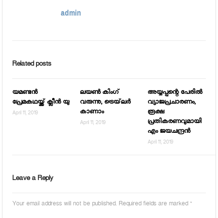
admin
Related posts
യമണ്ടന്‍
ലയണ്‍ കിംഗ്
അയ്യപ്പന്റെ പേരില്‍
പ്രേമകഥയ്ക്ക് ക്ലീന്‍ യു
വരുന്നു, ട്രെയ്‌ലര്‍
വ്യാജപ്രചാരണം,
കാണാം
രൂക്ഷ
April 11, 2019
പ്രതികരണവുമായി
April 11, 2019
എം ജയചന്ദ്രന്‍
April 11, 2019
Leave a Reply
Your email address will not be published.
Required fields are marked
*