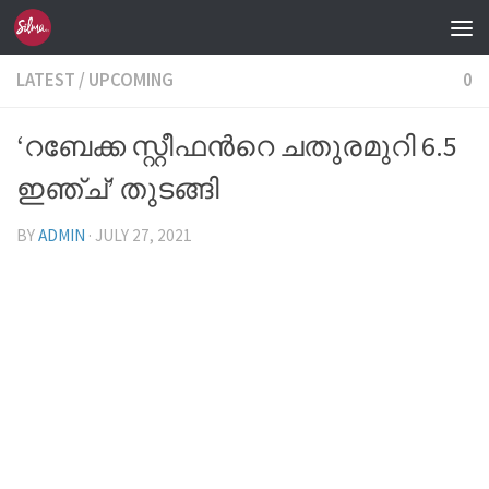
Skip to content
LATEST
/
UPCOMING
0
‘റബേക്ക സ്റ്റീഫന്‍റെ ചതുരമുറി 6.5
ഇഞ്ച്’ തുടങ്ങി
BY
ADMIN
·
JULY 27, 2021