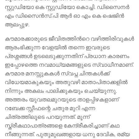
സ്റ്റുഡിയോ കെ സ്റ്റുഡിയോ കൊച്ചി. ഡിസൈനർ
എം ഡിസൈൻസ്.പി ആർ ഓ എം കെ ഷെജിൻ
ആലപ്പുഴ.
കൗമാരക്കാരുടെ ജീവിതത്തിന്‍റെ വഴിത്തിരിവുകൾ
ആരംഭിക്കുന്ന വേളയിൽ തന്നെ ഇവരുടെ
പ്രശ്നങ്ങൾ ഉടലെടുക്കുന്നതിന് പ്രധാന കാരണം
ഇപ്പോഴത്തെ നവമാധ്യമങ്ങളുടെ സ്വാധീനമാണ്.
കൗമാര മനസ്സുകകൾ സ്വപ്ന ചിന്തകൾക്ക്
വിധേയമാകുകയും അതുവഴി മാതാപിതാക്കളിൽ
നിന്നും അകലം പാലിക്കുകയും ചെയ്യുന്നു.
അത്തരം യുവതലമുറയുടെ താളപ്പിഴകളാണ്
റബേക്ക സ്റ്റീഫന്റെ ചതുര മുറി എന്ന
ചിത്രത്തിലൂടെ പറയുന്നത്. മൂന്ന്
സ്ത്രീകഥാപാത്രങ്ങളെ കേന്ദ്രീകരിച്ചാണ് കഥ
നീങ്ങുന്നത്. പുതുമുഖങ്ങളായ ധനു ദേവിക, രമ്യ