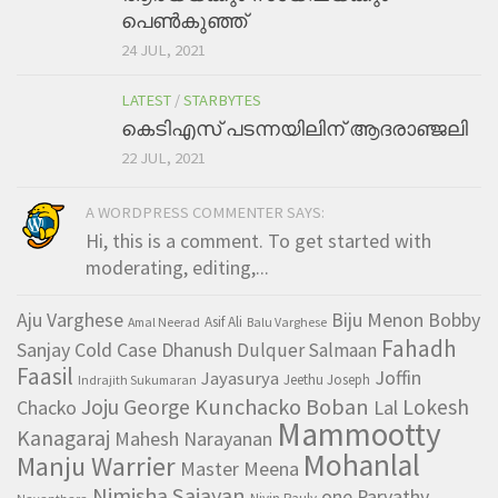
പെണ്‍കുഞ്ഞ്
24 JUL, 2021
LATEST
/
STARBYTES
കെടിഎസ് പടന്നയിലിന് ആദരാഞ്ജലി
22 JUL, 2021
A WORDPRESS COMMENTER SAYS:
Hi, this is a comment. To get started with
moderating, editing,...
Aju Varghese
Biju Menon Bobby
Asif Ali
Amal Neerad
Balu Varghese
Fahadh
Sanjay Cold Case Dhanush
Dulquer Salmaan
Faasil
Joffin
Jayasurya
Jeethu Joseph
Indrajith Sukumaran
Kunchacko Boban
Joju George
Lokesh
Chacko
Lal
Mammootty
Kanagaraj
Mahesh Narayanan
Mohanlal
Manju Warrier
Master Meena
Nimisha Sajayan
one Parvathy