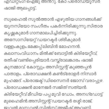
എഡിറ്റിംഗ് ഐജു അന്‍റു. കോ പ്രൊഡ്യൂസർ
ഷാജി ആലപ്പാട്ട്..
സുഹൈൽ സുൽത്താൻ എഴുതിയ ഗാനങ്ങൾക്ക്
യൂനസിയോ സംഗീതം പകർന്നിരിക്കുന്നു.സിതാര
കൃഷ്ണകുമാർ ഗാനമാലപിച്ചിരിക്കുന്നു.
അസോസിയേറ്റ് ഡയറക്ടർ ശ്രീകുമാർ
വള്ളംകുളം.മേക്കപ്പ് ലിബിൻ മോഹനൻ.
കലാസംവിധാനം മിൽക്ക് ബോട്ടിൽ ക്രിയേറ്റീവ്,
രതീഷ് വണ്ടിപ്പെരിയാർ.വസ്ത്രാലങ്കാരം ഷാജി
കൂനമ്മാവ്. കോസ്റ്റും അസിസ്റ്റന്റ് കുഞ്ഞപ്പൻ
പാതാളം. പ്രൊഡക്ഷൻ കൺട്രോളർ നിസാർ
മുഹമ്മദ്. പ്രൊജക്ട് ഡിസൈനർ ജോസ് വരാപ്പുഴ.
പ്രൊഡക്ഷൻ മാനേജർ സജിത് സത്യൻ.
ക്രിയേറ്റീവ് മീഡിയ പപ്പ മൂവി ഡോം. അനഗ്ഡോട്ട്
മുഹൈമിൻ.അസിസ്റ്റന്റ് ഡയറക്ടർ രശ്മി രാജ്,
ജൂവൽ മാനുവൽ.സ്റ്റിൽസ് അജീഷ് ആവണി.