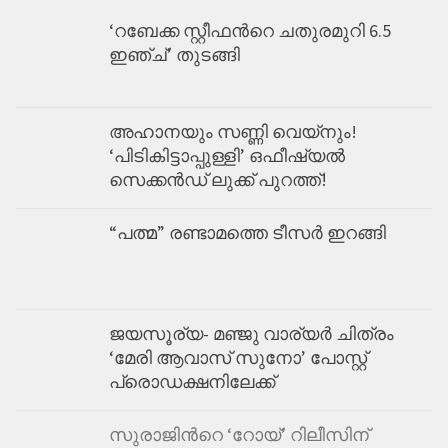
‘റബേക്ക സ്റ്റീഫന്‍റെ ചതുരമുറി 6.5
ഇഞ്ച്’ തുടങ്ങി
അഹാനയും സണ്ണി വെയ്നും!
‘പിടികിട്ടാപ്പുള്ളി’ ഒഫീഷ്യൽ
സെക്കൻഡ്‌ ലുക്ക്‌ പുറത്ത്‌!
“പത്മ” രണ്ടാമത്തെ ടീസർ ഇറങ്ങി
ജയസൂര്യ- മഞ്ജു വാര്യര്‍ ചിത്രം
‘മേരി ആവാസ് സുനോ’ പോസ്റ്റ്
പ്രൊഡക്ഷനിലേക്ക്
സുരാജിന്‍റെ ‘റോയ്’ റിലീസിന്