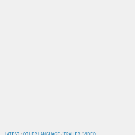
LATEST
/
OTHER LANGUAGE
/
TRAILER
/
VIDEO