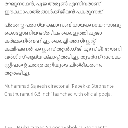
രഘുനാഥൻ, പൂജ അരുൺ എന്നിവരാണ്
ഈകഥാപാത്രങ്ങൾക്ക് ജീവൻ പകരുന്നത്.
പ്രശസ്ത പരസ്യ കലാസംവിധായകനായ സാബു
കൊളോണിയ ഭദ്രദീപം കൊളുത്തി പൂജാ
കർമ്മംനിർവഹിച്ചു. കൊച്ചി അസിസ്റ്റന്റ്
കമ്മീഷണർ( കസ്റ്റംസ് ആൻഡ് ജി എസ് ടി) റോണി
വർഗീസ് ആദ്യ ക്ലാപ്പ് അടിച്ചു. തുടർന്ന് റബേക്ക
സ്റ്റീഫന്റെ ചതുര മുറിയുടെ ചിത്രീകരണം
ആരംഭിച്ചു.
Muhammad Sajeesh directorial ‘Rabekka Stephante
Chathuramuri 6.5 inch’ launched with official pooja.
Muhammad SajeeshRabekka Stephante
Tags: