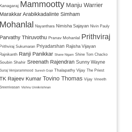
Mammootty
Manju Warrier
Kanagaraj
Marakkar Arabikkadalinte Simham
Mohanlal
Nimisha Sajayan
Nayanthara
Nivin Pauly
Prithviraj
Parvathy Thiruvothu
Pranav Mohanlal
Priyadarshan
Rajisha Vijayan
Prithviraj Sukumaran
Ranji Panikkar
Rajnikanth
Shine Tom Chacko
Shane Nigam
Sreenath Rajendran
Sunny Wayne
Soubin Shahir
Thalapathy Vijay
The Priest
Suraj Venjarammood
Suresh Gopi
Tovino Thomas
TK Rajeev Kumar
Vijay
Vineeth
Sreenivasan
Vishnu Unnikrishnan