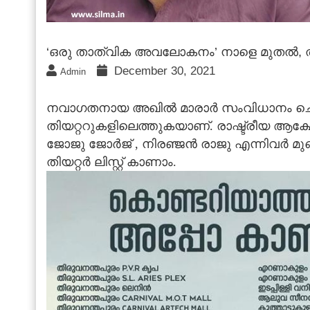
‘ഒരു താത്വിക അവലോകനം’ നാളെ മുതല്‍, തിയറ്
December 30, 2021
Admin
നവാഗതനായ അഖിൽ മാരാർ സംവിധാനം ചെ
തിയറ്ററുകളിലെത്തുകയാണ്. രാഷ്ട്രീയ ആക്ഷ
ജോജു ജോർജ് , നിരഞ്ജൻ രാജു എന്നിവര്‍ മുഖ
തിയറ്റര്‍ ലിസ്റ്റ് കാണാം.