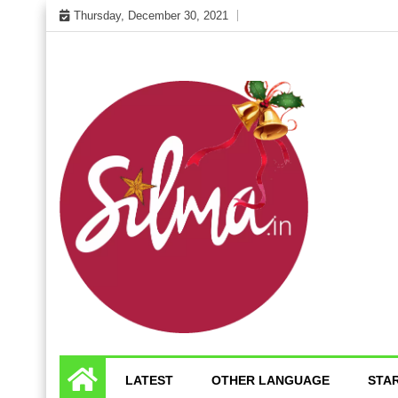
Skip
Thursday, December 30, 2021
to
content
Cinema News In Malayalam
Silma.in
LATEST
OTHER LANGUAGE
STA