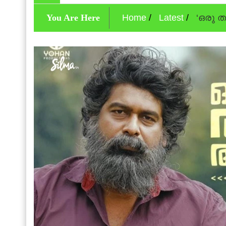
You Are Here
Home
Latest
‘ഒരു ത