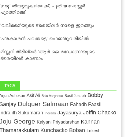
‘ഉരു’ തിയറ്ററുകളിലേക്ക്, പുതിയ പോസ്റ്റര്‍
പുറത്തിറങ്ങി
‘വലിമൈ’യുടെ ട്രെയിലര്‍ നാളെ ഇറങ്ങും
‘പ്രകാശൻ പറക്കട്ടെ’ ഫെബ്രുവരിയില്‍
മിസ്റ്ററി ത്രില്ലര്‍ ‘ആർ ജെ മഡോണ’യുടെ
ട്രെയിലര്‍ കാണാം
TAGS
Bobby
Asif Ali
Arjun Ashokan
Basil Joseph
Balu Varghese
Dulquer Salmaan
Sanjay
Fahadh Faasil
Joffin Chacko
Indrajith Sukumaran
Jayasurya
Indrans
Joju George
Kannan
Kalyani Priyadarshan
Kunchacko Boban
Thamarakkulam
Lokesh