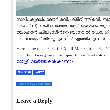
സലിം കുമാര്‍, മേജര്‍ രവി, ശ്രീജിത്ത് രവി, ബ
അലക്‌സ്, സജി വെഞ്ഞാറമൂട്, ശൈലജ തുടങ്ങ
യോഹാന്‍ ഫിലിംസിന്‍റെ ബാനറില്‍ ഡോ. ഗീവര്‍
ലാബ് ആണ് തിയറ്ററുകളില്‍ എത്തിക്കുന്നത്.
Here is the theater list for Akhil Marar directorial
31st. Joju George and Niranjan Raju in lead roles.
മമ്മൂട്ടി വാര്‍ത്തകള്‍ കാണാം
FILM SCAN
LATEST
‘ബ്രോ ഡാഡി’ ടീസര്‍ നാളെ
Leave a Reply