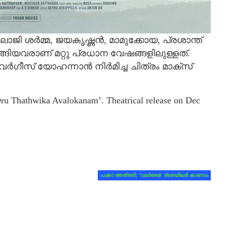
ാലാജി ശര്‍മ്മ, ജയകൃഷ്ണന്‍, മാമുക്കോയ, പ്രശാന്ത്
ിയവരാണ് മറ്റു പ്രധാന വേഷങ്ങളിലുള്ളത്.
ഗീസ് യോഹന്നാന്‍ നിര്‍മിച്ച ചിത്രം മാക്സ്
 ‘Oru Thathwika Avalokanam’. Theatrical release on Dec
പക്കാ അതിരടി, ‘വലിമൈ’ ട്രെയിലര്‍ കാണാം