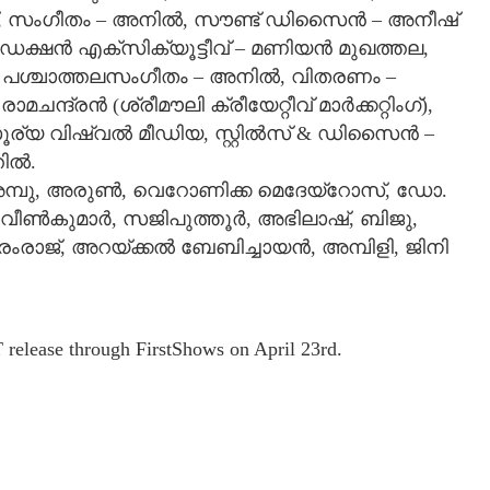
ാഹീദ്, സംഗീതം – അനില്‍, സൗണ്ട് ഡിസൈന്‍ – അനീഷ്
ാഡക്ഷന്‍ എക്‌സിക്യൂട്ടീവ് – മണിയന്‍ മുഖത്തല,
‍, പശ്ചാത്തലസംഗീതം – അനില്‍, വിതരണം –
ന്ദ്രന്‍ (ശ്രീമൗലി ക്രീയേറ്റീവ് മാര്‍ക്കറ്റിംഗ്),
സൂര്യ വിഷ്വല്‍ മീഡിയ, സ്റ്റില്‍സ് & ഡിസൈന്‍ –
ല്‍.
മ്പു, അരുണ്‍, വെറോണിക്ക മെദേയ്‌റോസ്, ഡോ.
ണ്‍കുമാര്‍, സജിപുത്തൂര്‍, അഭിലാഷ്, ബിജു,
രേംരാജ്, അറയ്ക്കല്‍ ബേബിച്ചായന്‍, അമ്പിളി, ജിനി
T release through FirstShows on April 23rd.