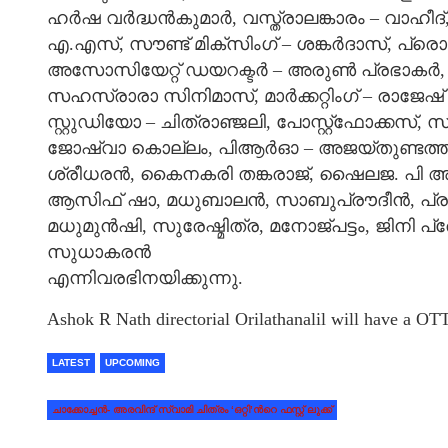
ഹര്‍ഷ വര്‍ദ്ധന്‍കുമാര്‍, വസ്ത്രാലങ്കാരം – വ
എ.എസ്, സൗണ്ട് മിക്‌സിംഗ് – ശങ്കര്‍ദാസ്, പ്രെ
അസോസിയേറ്റ് ഡയറക്ടര്‍ – അരുണ്‍ പ്രഭാകര്
സഹസ്രാരാ സിനിമാസ്, മാര്‍ക്കറ്റിംഗ് – രാജേഷ് രാമച
സ്റ്റുഡിയോ – ചിത്രാഞ്ജലി, പോസ്റ്റ്‌ഫോക്കസ്, 
ജോഷ്വാ കൊല്ലം, പിആര്‍ഓ – അജയ്തുണ്ടത്തി
ശ്രീധരന്‍, കൈനകരി തങ്കരാജ്, ഷൈലജ. പി അ
ആസിഫ് ഷാ, മധുബാലന്‍, സാബുപ്രൗദീന്‍, പ്രവീ
മധുമുന്‍ഷി, സുരേഷ്മിത്ര, മനോജ്പട്ടം, ജിനി പ്
സുധാകരന്‍
എന്നിവരഭിനയിക്കുന്നു.
Ashok R Nath directorial Orilathanalil will have a OT
LATEST
UPCOMING
ചാക്കോച്ചന്‍- അരവിന്ദ് സ്വാമി ചിത്രം ‘ഒറ്റി’ന്‍റെ ഫസ്റ്റ് ലുക്ക്