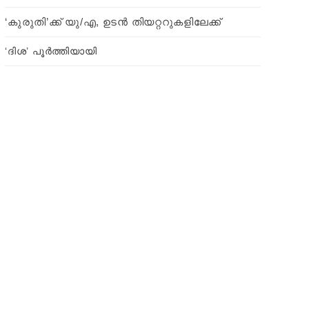
‘കുരുതി’ക്ക് യു/എ, ഉടന്‍ തിയറ്ററുകളിലേക്ക്
‘ദിശ’ പൂർത്തിയായി