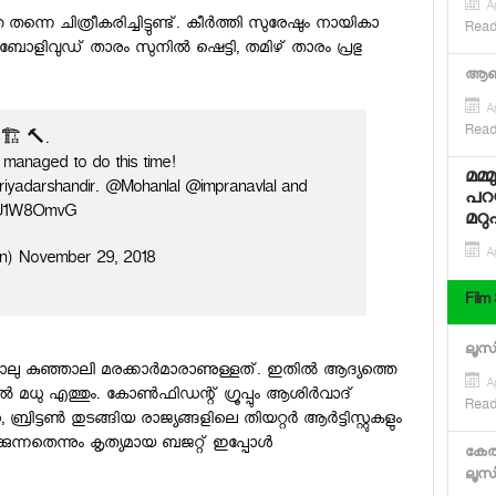
Ap
്നെ ചിത്രീകരിച്ചിട്ടുണ്ട്. കീര്‍ത്തി സുരേഷും നായികാ
Read
 ബോളിവുഡ് താരം സുനില്‍ ഷെട്ടി, തമിഴ് താരം പ്രഭു
ആണ്
Ap
Read
 🏗 🔨.
 managed to do this time!
മമ്
priyadarshandir. @Mohanlal @impranavlal and
പറയ
/2xU1W8OmvG
മറു
Ap
an) November 29, 2018
Film
ലൂസി
ാലു കുഞ്ഞാലി മരക്കാര്‍മാരാണുള്ളത്. ഇതില്‍ ആദ്യത്തെ
Ap
്‍ മധു എത്തും. കോണ്‍ഫിഡന്റ് ഗ്രൂപ്പും ആശിര്‍വാദ്
Read
്രിട്ടണ്‍ തുടങ്ങിയ രാജ്യങ്ങളിലെ തിയറ്റര്‍ ആര്‍ട്ടിസ്റ്റുകളും
കുന്നതെന്നും കൃത്യമായ ബജറ്റ് ഇപ്പോള്‍
കേരള
ലൂസി