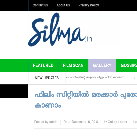
Contact us
About Us
Privacy Policy
FEATURED
FILM SCAN
GALLERY
GOSSIP
NEW UPDATES
ഡിയോ ഗാനം കാണാം
രാഘവ ലോറന്‍സിന്റെ അടുത്ത ചിത്രം ഹിന്ദി കാഞ്ചന
മമ്മൂട്ടിയുട
ഫിലിം സിറ്റിയില്‍ മരക്കാര്‍ പുരോ
കാണാം
Posted by
admin
Date:
December 19, 2018
in:
Gallery
,
Latest
Le