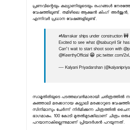
പ്രണവിന്റെയും കല്യാണിയുടെയും രംഗങ്ങള്‍ നേരത്തേ തന
വേഷത്തിലുണ്ട്. തമിഴിലെ ആക്ഷന്‍ കിംഗ് അര്‍ജുന്‍,
എന്നിവര്‍ പ്രധാന വേഷങ്ങളിലുണ്ട്.
#Marrakar ships under construction 🚧
Excited to see what @sabucyril Sir has
Can’t wait to start shoot soon with @
@KeerthyOfficial 😁 pic.twitter.com
— Kalyani Priyadarshan (@kalyanipriy
സാമൂതിരിയുടെ പടത്തലവന്‍മാരായി ചരിത്രത്തില്‍ ന
കുഞ്ഞാലി മരക്കാറായ കുട്ട്യാലി മരക്കാറുടെ വേഷത്തില
സിനിമാസും ചേര്‍ന്ന് നിര്‍മിക്കുന്ന ചിത്രത്തില്‍ ചൈന, ബ
ഭാഗമാകും. 100 കോടി മുതല്‍മുടക്കിലാണ് ചിത്രം ഒരുക്
പറയാനാകില്ലെന്നുമാണ് പ്രിയദര്‍ശന്‍ പറയുന്നത്.