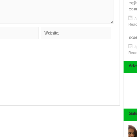
കുട്
രാജ
Ap
Read
വെറൈ
Ap
Read
Adve
Gall