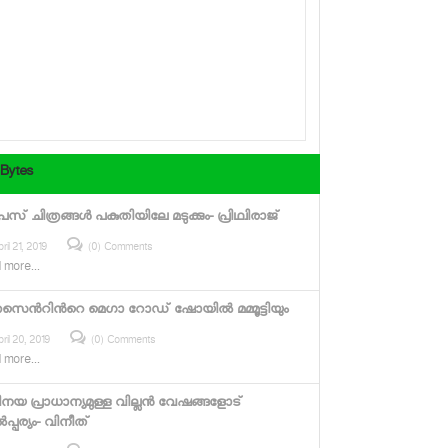
 Bytes
സ് ചിത്രങ്ങള്‍ പകുതിയിലേ മടുക്കും- പ്രിഥ്വിരാജ്
ril 21, 2019
(0) Comments
 more...
സെന്‍റിന്‍റെ മെഗാ റോഡ് ഷോയില്‍ മമ്മൂട്ടിയും
ril 20, 2019
(0) Comments
 more...
യ പ്രാധാന്യമുള്ള വില്ലന്‍ വേഷങ്ങളോട്
‍പ്പര്യം- വിനീത്