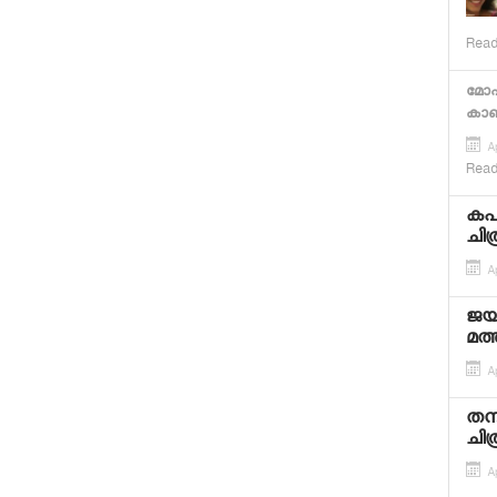
Read
മോഹ
കാ
Ap
Read
കപി
ചിത്
Ap
ജയറ
മത്
Ap
തന
ചിത
Ap