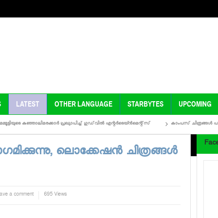
S
LATEST
OTHER LANGUAGE
STARBYTES
UPCOMING
െ കുഞ്ഞാലിമരക്കാര്‍ പ്രഖ്യാപിച്ച് ഗുഡ്‌വില്‍ എന്റര്‍ടെയ്ന്‍മെന്റ്‌സ്
കാംപസ് ചിത്രങ്ങള്‍ പകുതിയിലേ മടുക്
Fac
ഗമിക്കുന്നു, ലൊക്കേഷന്‍ ചിത്രങ്ങള്‍
ave a comment
695 Views