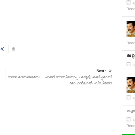
Ap
Read
Read
മധു
Ap
Next :
മാനേ മദനക്കുഴമ്പേ… ഹണി റോസിനൊപ്പം മമ്മൂട്ടി, കലിപ്പുമായി
മോഹന്‍ലാല്‍ -വിഡിയോ
Ap
മധുര
Ap
Read