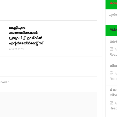
Adve
പുതിയ
മമ്മൂട്ടിയുടെ
Vide
കുഞ്ഞാലിമരക്കാര്‍
പ്രഖ്യാപിച്ച് ഗുഡ്‌വില്‍
മകനെ
എന്റര്‍ടെയ്ന്‍മെന്റ്‌സ്
April 21, 2019
Ap
Read
നിക്
Ap
Read
marked
*
4 ഗെ
വി
Ap
Read