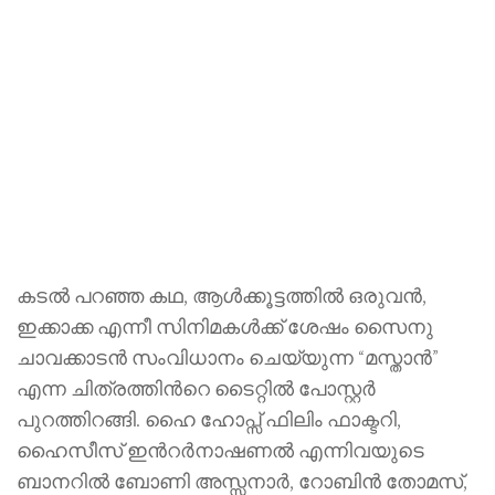
കടൽ പറഞ്ഞ കഥ, ആൾക്കൂട്ടത്തിൽ ഒരുവൻ,
ഇക്കാക്ക എന്നീ സിനിമകൾക്ക് ശേഷം സൈനു
ചാവക്കാടൻ സംവിധാനം ചെയ്യുന്ന “മസ്താൻ”
എന്ന ചിത്രത്തിന്‍റെ ടൈറ്റിൽ പോസ്റ്റർ
പുറത്തിറങ്ങി. ഹൈ ഹോപ്സ് ഫിലിം ഫാക്ടറി,
ഹൈസീസ് ഇന്‍റര്‍നാഷണൽ എന്നിവയുടെ
ബാനറിൽ ബോണി അസ്സനാർ, റോബിൻ തോമസ്,