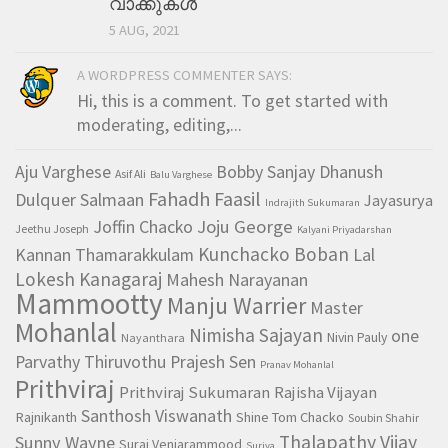
വാക്കുകള്‍
5 AUG, 2021
A WORDPRESS COMMENTER SAYS:
Hi, this is a comment. To get started with
moderating, editing,...
Aju Varghese
Bobby Sanjay Dhanush
Asif Ali
Balu Varghese
Fahadh Faasil
Dulquer Salmaan
Jayasurya
Indrajith Sukumaran
Joffin Chacko
Joju George
Jeethu Joseph
Kalyani Priyadarshan
Kunchacko Boban
Kannan Thamarakkulam
Lal
Lokesh Kanagaraj
Mahesh Narayanan
Mammootty
Manju Warrier
Master
Mohanlal
Nimisha Sajayan
one
Nivin Pauly
Nayanthara
Parvathy Thiruvothu Prajesh Sen
Pranav Mohanlal
Prithviraj
Prithviraj Sukumaran
Rajisha Vijayan
Santhosh Viswanath
Rajnikanth
Shine Tom Chacko
Soubin Shahir
Thalapathy Vijay
Sunny Wayne
Suraj Venjarammood
Suriya