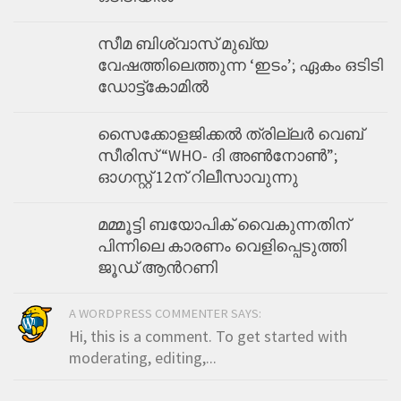
സീമ ബിശ്വാസ് മുഖ്യ
വേഷത്തിലെത്തുന്ന ‘ഇടം’; ഏകം ഒടിടി
ഡോട്ട്കോമിൽ
സൈക്കോളജിക്കൽ ത്രില്ലർ വെബ്
സീരിസ് “WHO- ദി അൺനോൺ”;
ഓഗസ്റ്റ് 12ന് റിലീസാവുന്നു
മമ്മൂട്ടി ബയോപിക് വൈകുന്നതിന്
പിന്നിലെ കാരണം വെളിപ്പെടുത്തി
ജൂഡ് ആന്‍റണി
A WORDPRESS COMMENTER SAYS:
Hi, this is a comment. To get started with
moderating, editing,...