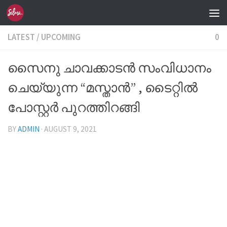
Skip to content
LATEST
/
UPCOMING
0
സൈനു ചാവക്കാടൻ സംവിധാനം
ചെയ്യുന്ന “മസ്താൻ” , ടൈറ്റിൽ
പോസ്റ്റർ പുറത്തിറങ്ങി
BY
ADMIN
·
AUGUST 9, 2021