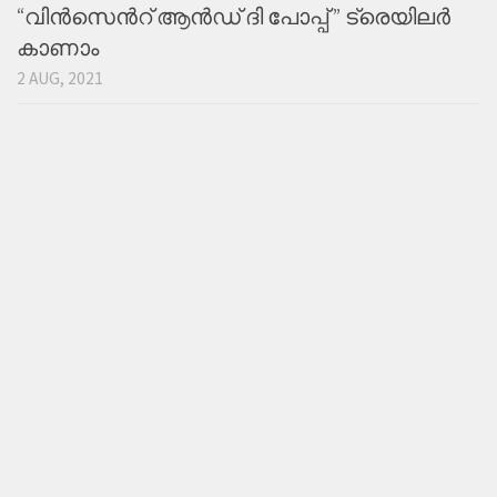
“വിൻസെന്‍റ് ആൻഡ് ദി പോപ്പ് ” ട്രെയിലര്‍
കാണാം
2 AUG, 2021