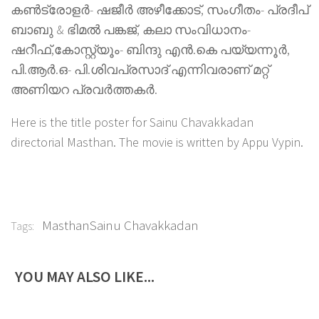
കൺട്രോളർ- ഷജീർ അഴീക്കോട്, സംഗീതം- പ്രദീപ്
ബാബു & ഭിമൽ പങ്കജ്, കലാ സംവിധാനം-
ഷറീഫ്,കോസ്റ്റ്യൂം- ബിന്ദു എൻ.കെ പയ്യന്നൂർ,
പി.ആർ.ഒ- പി.ശിവപ്രസാദ് എന്നിവരാണ് മറ്റ്
അണിയറ പ്രവർത്തകർ.
Here is the title poster for Sainu Chavakkadan
directorial Masthan. The movie is written by Appu Vypin.
MasthanSainu Chavakkadan
Tags:
YOU MAY ALSO LIKE...