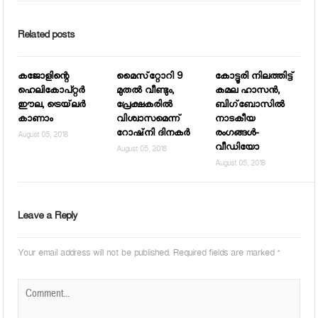
Related posts
കജോളിന്റെ
മൈസ്‌റ്റോറി 9
കോട്ടൂരി നിലത്തിട്ട്
ഹെലികോപ്റ്റര്‍
മുതല്‍ വീണ്ടും,
കമല ഹാസന്‍,
ഈല, ട്രെയ്‌ലര്‍
പ്രേക്ഷകരില്‍
ബിഗ്‌ബോസില്‍
കാണാം
വിശ്വാസമെന്ന്
നാടകീയ
റോഷ്‌നി ദിനകര്‍
രംഗങ്ങള്‍-
August 05, 2018
വീഡിയോ
August 05, 2018
August 05, 2018
Leave a Reply
Your email address will not be published.
Required fields are marked
*