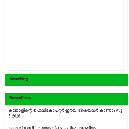
Advertising
RecentPosts
കജോളിന്റെ ഹെലികോപ്റ്റര്‍ ഈല, ട്രെയ്‌ലര്‍ കാണാം
Aug
5, 2018
മൈസ്‌റ്റോറി 9 മുതല്‍ വീണ്ടും, പ്രേക്ഷകരില്‍