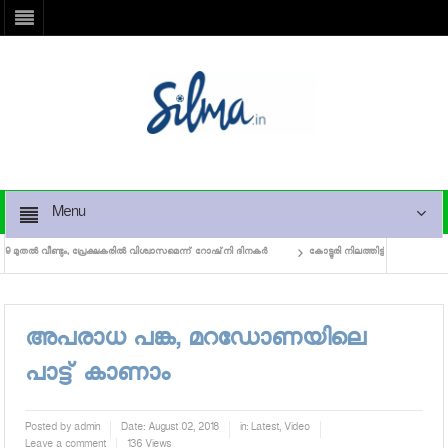
Menu
തല്‍ വീണ്ടും, പ്രേക്ഷകരില്‍ വിശ്വാസമെന്ന് റോഷ്‌നി ദിനകര്‍
കോട്ടൂരി നിലത്തിട്ട് കമല ഹാസന്‍
ൊമോ വീഡിയോ കാണാം
അപരാധ പങ്ക, മറഡോണയിലെ
പാട്ട് കാണാം
Posted by
admin
Date:
August 02, 2018
in:
Latest
,
Video
Leave a comment
136 Views