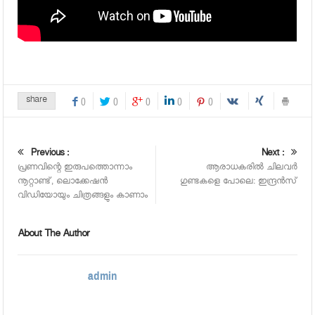
share
0
0
0
0
0
Previous :
Next :
പ്രണവിന്റെ ഇരുപത്തൊന്നാം
ആരാധകരില്‍ ചിലവര്‍
നൂറ്റാണ്ട്, ലൊക്കേഷന്‍
ഗുണ്ടകളെ പോലെ: ഇന്ദ്രന്‍സ്
വിഡിയോയും ചിത്രങ്ങളും കാണാം
About The Author
admin