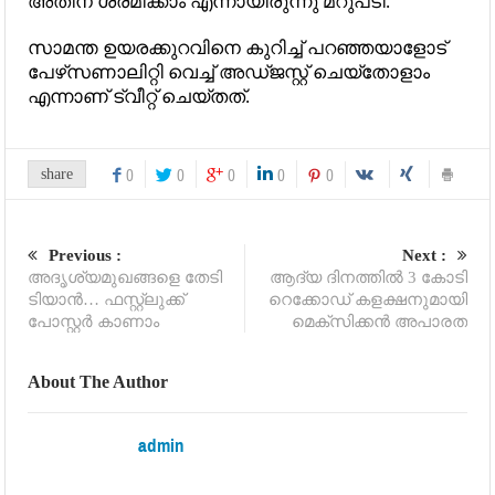
അതിന് ശ്രമിക്കാം എന്നായിരുന്നു മറുപടി.
സാമന്ത ഉയരക്കുറവിനെ കുറിച്ച് പറഞ്ഞയാളോട്
പേഴ്‌സണാലിറ്റി വെച്ച് അഡ്ജസ്റ്റ് ചെയ്‌തോളാം
എന്നാണ് ട്വീറ്റ് ചെയ്തത്.
share
0
0
0
0
0
Previous :
Next :
അദൃശ്യമുഖങ്ങളെ തേടി
ആദ്യ ദിനത്തില്‍ 3 കോടി
ടിയാന്‍… ഫസ്റ്റ്‌ലുക്ക്
റെക്കോഡ് കളക്ഷനുമായി
പോസ്റ്റര്‍ കാണാം
മെക്‌സിക്കന്‍ അപാരത
About The Author
admin