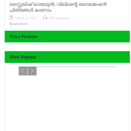
സ്റ്റൈലിഷ് ലാലേട്ടന്‍; വില്ലന്റെ ലൊക്കേഷന്‍
ചിത്രങ്ങള്‍ കാണാം
March 13, 2017
(0) Comments
Read more...
News Pictures
കട്ടപ്പനയിലെ ഋത്വിക് റോഷനെത്തുന്നത്
മാനസികമായും ശാരീരികമായും
രണ്‍
Most Popular
നവംബര്‍ 11ന്
വേദനയില്ലെന്ന് കമലഹാസന്‍
പുതി