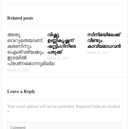
Related posts
അതു
വിഷ്ണു
സിനിമയിലേക്ക്
വെറുതെയാണ്,
ഉണ്ണികൃഷ്ണന്
വീണ്ടും
കരണിനും
ഷൂട്ടിംഗിനിടെ
കാവ്യമാധവന്‍
ഐശ്വര്യക്കും
പരുക്ക്
March 25, 2017
ഇടയില്‍
March 25, 2017
പ്രശ്‌നമൊന്നുമില്ല
March 25, 2017
Leave a Reply
Your email address will not be published.
Required fields are marked
*