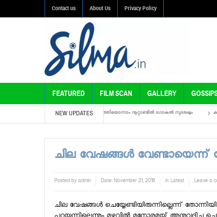
Contact us
About Us
Privacy Policy
FEATURED
FILM SCAN
GALLERY
GOSSIP
NEW UPDATES
്റ് നഗരം- ട്രെയ്‌ലര്‍ കാണാം
ഇരുപത്തിയൊന്നാം നൂറ്റാണ്ടില്‍ ഗോകുല്‍ സുരേഷും
കരിങ്കണ്
ചില വേഷങ്ങള്‍ വേണ്ടായെന്ന് തോന
Posted by
admin
Date:
November 21, 2018
in:
Latest
Leave a 
ചില വേഷങ്ങള്‍ ചെയ്യേണ്ടിയിരുന്നില്ലെന്ന് തോന്നിയിട
പറയുന്നില്ലെന്നും മഴവില്‍ മനോരമയ്ക്ക് അനുവദിച്ച ചെ