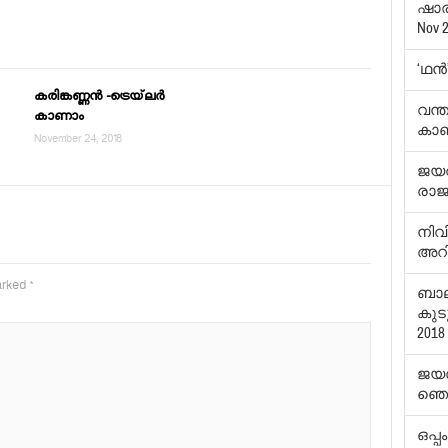
ഷാര
Nov 2
‘ഥന്
കരിങ്കണ്ണന്‍ -ട്രെയ്‌ലര്‍
വന്
കാണാം
കാ
November 24, 2018
ജയറാ
രാജ
നിവി
അറ
marked
*
ബാല
കുടു
2018
ജയസ
ഞെട്
ഒപ്പ