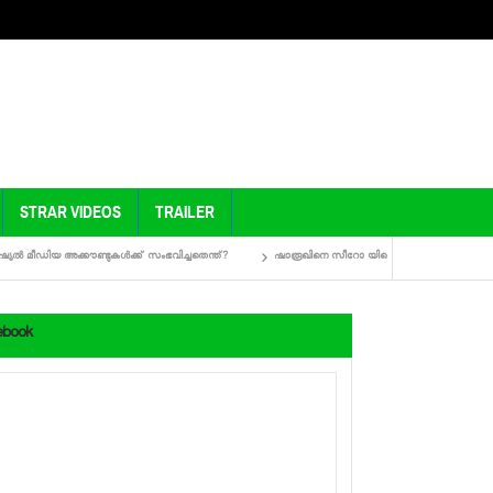
STRAR VIDEOS
TRAILER
ിയ അക്കൗണ്ടുകൾക്ക് സംഭവിച്ചതെന്ത്?
ഷാരൂഖിനെ സീറോ യിലെ ആദ്യ ഗാനം കാണാം
ebook