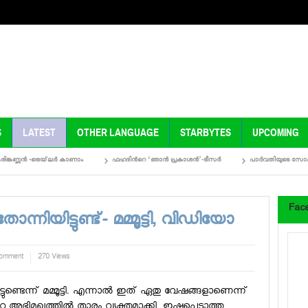
S
LATEST
OTHER LANGUAGE
STARBYTES
UPCOMING
ണന്‍ -ട്രെയ്‌ലര്‍ കാണാം
ഫഹദിന്‍റെ ‘ഞാന്‍ പ്രകാശന്‍’-ടീസര്‍
പാർവതിയുടെ സോഷ്യൽ മീഡ
Fac
്നിയിട്ടുണ്ട്- മമ്മൂട്ടി, വിഡിയോ
comment
270 Views
്ടുണ്ടെന്ന് മമ്മൂട്ടി. എന്നാല്‍ ഇത് ഏതു വേഷങ്ങളാണെന്ന്
റു അഭിമുഖത്തില്‍ താരം വ്യക്തമാക്കി. ഇഷ്ടപ്പെടാത്ത