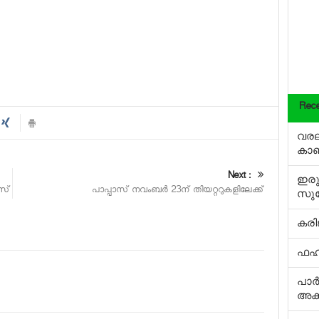
Rece
വരലക
കാ
Next :
ഇരു
ീസ്
പാപ്പാസ് നവംബര്‍ 23ന് തിയറ്ററുകളിലേക്ക്
സു
കരിങ
ഫഹദി
പാ
അക്