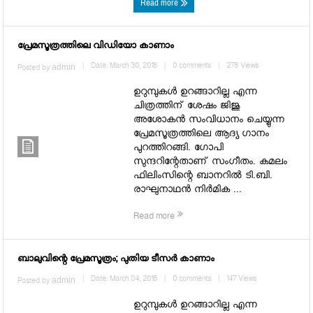
Read more
പ്രേമസൂത്രത്തിലെ വിഡിയോ കാണാം
admin
|
Date: March 30, 2018
|
0 comments
|
278 Views
Posted by
ഉറുമ്പുകള്‍ ഉറങ്ങാറില്ല എന്ന
ചിത്രത്തിന് ശേഷം ജിജു
അശോകന്‍ സംവിധാനം ചെയ്യുന്ന
പ്രേമസൂത്രത്തിലെ ആദ്യ ഗാനം
പുറത്തിറങ്ങി. ഗോപി
സുന്ദറിന്റേതാണ് സംഗീതം. കമലം
ഫിലിംസിന്റെ ബാനറില്‍ ടി.ബി.
രാഘുനാഥന്‍ നിര്‍മിക ...
Read more
ബാലുവിന്റെ പ്രേമസൂത്രം; പുതിയ ടീസര്‍ കാണാം
admin
|
Date: March 04, 2018
|
0 comments
|
147 Views
Posted by
ഉറുമ്പുകള്‍ ഉറങ്ങാറില്ല എന്ന