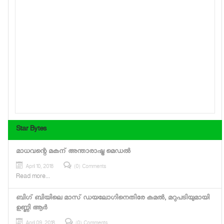
Star Bytes
മാധവന്റെ മകന് അന്താരാഷ്ട്ര മെഡല്‍
April 10, 2018
(0) Comments
Read more...
ബിഗ് ബിയിലെ മാസ് ഡയലോഗിനെതിരേ കമല്‍, മറുപടിയുമായി
ഉണ്ണി ആര്‍