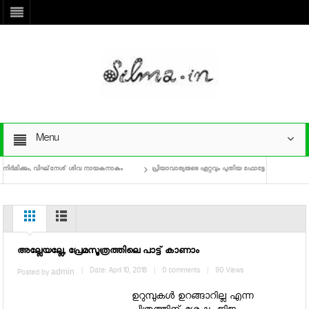
Menu
ിക്കും, വിഘ്‌നേശ് ശിവ നായകനാകും
പ്രിയാവാര്യരുടെ ഏറ്റവും പുതിയ ഫോട്ടോഷൂട്ട് കാണാം
അല്ലേയല്ലേ, പ്രേമസൂത്രത്തിലെ പാട്ട് കാണാം
admin
|
Date: April 10, 2018
|
0 comments
|
90 Views
Posted by
ഉറുമ്പുകള്‍ ഉറങ്ങാറില്ല എന്ന