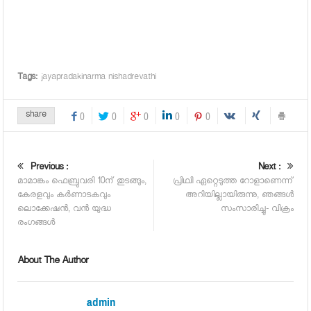
Tags:
jayapradakinarma nishadrevathi
share
0
0
0
0
0
Previous :
Next :
മാമാങ്കം ഫെബ്രുവരി 10ന് തുടങ്ങും,
പ്രിഥ്വി ഏറ്റെടുത്ത റോളാണെന്ന്
കേരളവും കര്‍ണാടകവും
അറിയില്ലായിരുന്നു, ഞങ്ങള്‍
ലൊക്കേഷന്‍, വന്‍ യുദ്ധ
സംസാരിച്ചു- വിക്രം
രംഗങ്ങള്‍
About The Author
admin