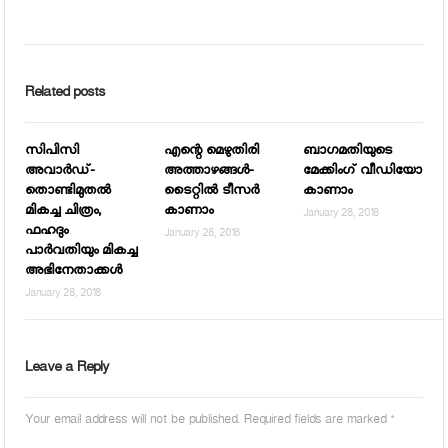
Related posts
സിപിസി
എന്റെ മെഴുതിരി
ബാഗമതിയുടെ
അവാര്‍ഡ്-
അത്താഴങ്ങള്‍-
മേക്കിംഗ് വീഡിയോ
തൊണ്ടിമുതല്‍
ടൈറ്റില്‍ ടീസര്‍
കാണാം
മികച്ച ചിത്രം,
കാണാം
January 28, 2018
ഫഹദും
January 28, 2018
പാര്‍വതിയും മികച്ച
അഭിനേതാക്കള്‍
January 28, 2018
Leave a Reply
Your email address will not be published.
Required fields are marked
*