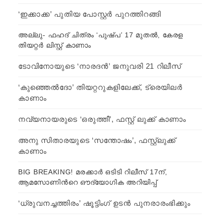
‘ഇക്കാക്ക’ പുതിയ പോസ്റ്റർ പുറത്തിറങ്ങി
അല്ലു- ഫഹദ് ചിത്രം ‘പുഷ്‍പ’ 17 മുതല്‍, കേരള
തിയറ്റര്‍ ലിസ്റ്റ് കാണാം
ടോവിനോയുടെ ‘നാരദന്‍’ ജനുവരി 21 റിലീസ്
‘കുഞ്ഞെല്‍ദോ’ തിയറ്ററുകളിലേക്ക്, ട്രെയിലര്‍
കാണാം
നവ്യനായരുടെ ‘ഒരുത്തീ’, ഫസ്റ്റ് ലുക്ക് കാണാം
അനു സിതാരയുടെ ‘സന്തോഷം’, ഫസ്റ്റ്ലുക്ക്
കാണാം
BIG BREAKING! മരക്കാര്‍ ഒടിടി റിലീസ് 17ന്,
ആമസോണിന്‍റെ ഔദ്യോഗിക അറിയിപ്പ്
‘ധ്രുവനച്ചത്തിരം’ ഷൂട്ടിംഗ് ഉടന്‍ പുനരാരംഭിക്കും