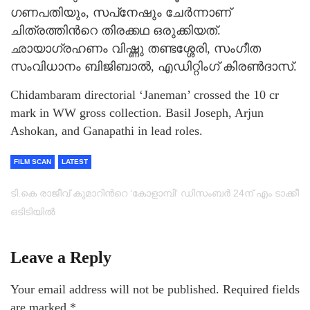
ഗണപതിയും, സപ്‌നേഷും ചേര്‍ന്നാണ്
ചിത്രത്തിന്‍റെ തിരക്കഥ ഒരുക്കിയത്.
ഛായാഗ്രഹണം വിഷ്ണു തണ്ടശ്ശേരി, സംഗീത
സംവിധാനം ബിജിബാല്‍, എഡിറ്റിംഗ് കിരണ്‍ദാസ്.
Chidambaram directorial ‘Janeman’ crossed the 10 cr
mark in WW gross collection. Basil Joseph, Arjun
Ashokan, and Ganapathi in lead roles.
FILM SCAN
LATEST
ടി.കെ രാജീവ് കുമാറിന്‍റെ ‘കോളാമ്പി’ ഡിസംബർ 24ന് എം ടാക്കീ
ഒടിടിയിൽ
Leave a Reply
Your email address will not be published.
Required fields
are marked
*