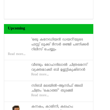
Upcoming
‘ഒരു കനേഡിയന്‍ ഡയറി’യുടെ
ഫസ്റ്റ് ലുക്ക് ടീസര്‍ രഞ്ജി പണിക്കര്‍
റിലീസ് ചെയ്യും
Read more...
വീണ്ടും മോഹന്‍ലാല്‍ ചിത്രമെന്ന്
വ്യക്തമാക്കി ബി ഉണ്ണികൃഷ്‍ണന്‍
Read more...
സിബി മലയില്‍-ആസിഫ് അലി
ചിത്രം ‘കൊത്ത്’ തുടങ്ങി
Read more...
കനകം, കാമിനി, കലഹം;