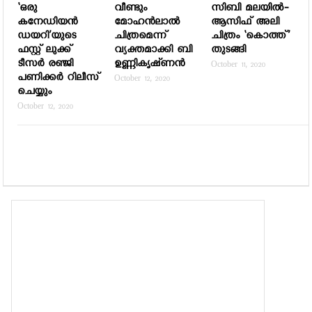
‘ഒരു
വീണ്ടും
സിബി മലയില്‍-
കനേഡിയന്‍
മോഹന്‍ലാല്‍
ആസിഫ് അലി
ഡയറി’യുടെ
ചിത്രമെന്ന്
ചിത്രം ‘കൊത്ത്’
ഫസ്റ്റ് ലുക്ക്
വ്യക്തമാക്കി ബി
തുടങ്ങി
ടീസര്‍ രഞ്ജി
ഉണ്ണികൃഷ്‍ണന്‍
October 11, 2020
പണിക്കര്‍ റിലീസ്
October 12, 2020
ചെയ്യും
October 12, 2020