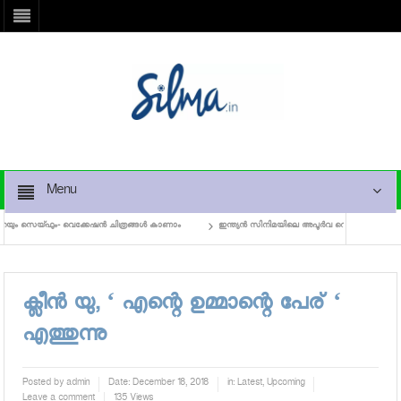
Menu
ും സെയ്ഫും- വെക്കേഷന്‍ ചിത്രങ്ങള്‍ കാണാം
ഇന്ത്യന്‍ സിനിമയിലെ അപൂര്‍വ റെക്കോഡിനൊരുങ്ങി മമ്
ക്ലീന്‍ യു, ‘ എന്റെ ഉമ്മാന്റെ പേര് ‘
എത്തുന്നു
Posted by
admin
Date:
December 18, 2018
in:
Latest
,
Upcoming
Leave a comment
135 Views