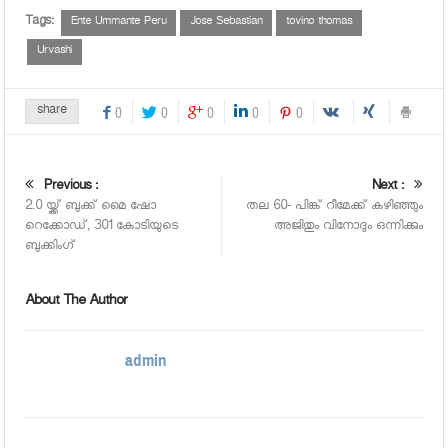
Tags:
Ente Ummante Peru
Jose Sebastian
tovino thomas
Urvashi
share
0
0
0
0
0
Previous :
Next :
2.0 യ്ക്ക് ബുക്ക് മൈ ഷോ
തല 60- പിങ്ക് റീമേക്ക് കഴിഞ്ഞും
റെക്കോഡ്, 301 കോടിയുടെ
അജിതും വിനോദും ഒന്നിക്കും
ബുക്കിംഗ്
About The Author
admin