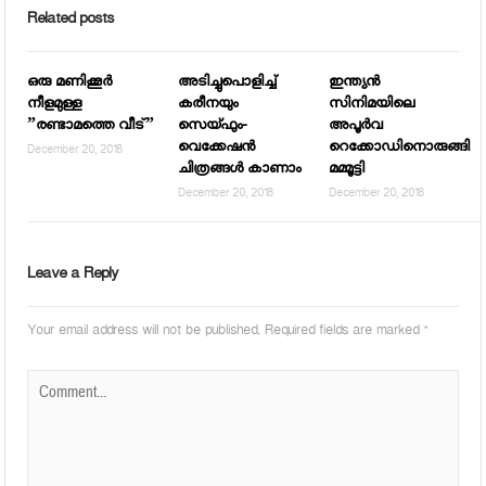
Related posts
ഒരു മണിക്കൂര്‍
അടിച്ചുപൊളിച്ച്
ഇന്ത്യന്‍
നീളമുള്ള
കരീനയും
സിനിമയിലെ
”രണ്ടാമത്തെ വീട്”
സെയ്ഫും-
അപൂര്‍വ
വെക്കേഷന്‍
റെക്കോഡിനൊരുങ്ങി
December 20, 2018
ചിത്രങ്ങള്‍ കാണാം
മമ്മൂട്ടി
December 20, 2018
December 20, 2018
Leave a Reply
Your email address will not be published.
Required fields are marked
*