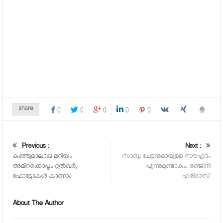
share
0
0
0
0
0
Previous :
Next :
കുഞ്ഞുമാലാഖ മറിയം
സാബു ചേട്ടനുമായുള്ള സൗഹൃദം
അമീറക്കൊപ്പം ദുല്‍ഖര്‍,
എന്നുമുണ്ടാകും: രഞ്ജിനി
ഫോട്ടോകള്‍ കാണാം
ഹരിദാസ്
About The Author