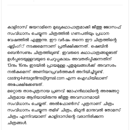
കാളിദാസ് ജയറാമിനെ മുഖ്യകഥാപാത്രമാക്കി ജീത്തു ജോസഫ്
സംവിധാനം ചെയ്യുന്ന ചിത്രത്തില്‍ ഗണപതിയും പ്രധാന
വേഷത്തില്‍ എത്തുന്നു. ഈ വര്‍ഷം തന്നെ ഈ ചിത്രത്തിന്റെ
ഷൂട്ടിംഗ്് നടക്കുമെന്നാണ് പ്രതീക്ഷിക്കുന്നത്. ഷെബിന്‍
ബെന്‍സണും ചിത്രത്തിലുണ്ട്. ഇവരുടെ കഥാപാത്രങ്ങളുടേത്
ഉള്‍പ്പടെയുള്ളവയുടെ ചെറുപ്പകാലം അവതരിപ്പിക്കുന്നതിന്
13നും 16നും ഇടയില്‍ പ്രായമുള്ള പുതുമുഖങ്ങള്‍ക്ക് അവസരം
നല്‍കുമെന്ന് അണിയറപ്രവര്‍ത്തകര്‍ അറിയിച്ചിട്ടുണ്ട്.
casting4vintagefilms@gmail.com
എന്ന ഐഡിയിലാണ്
അപേക്ഷിക്കേണ്ടത്.
മറ്റൊരു താരപുത്രനായ പ്രണവ് മോഹന്‍ലാലിന്റെ അരങ്ങേറ്റ
ചിത്രമായ ആദിയായിരുന്നു ജീത്തു അവസാനമായി
സംവിധാനം ചെയ്തത്. അല്‍ഫോണ്‍സ് പുത്രനാണ് ചിത്രം
സംവിധാനം ചെയ്യുന്ന തമിഴ് ചിത്രം, മിഥുന്‍ മാനുവല്‍ തോമസ്
ചിത്രം എന്നിവയാണ് കാളിദാസിന്റെ വരാനിരിക്കുന്ന
ചിത്രങ്ങള്‍.