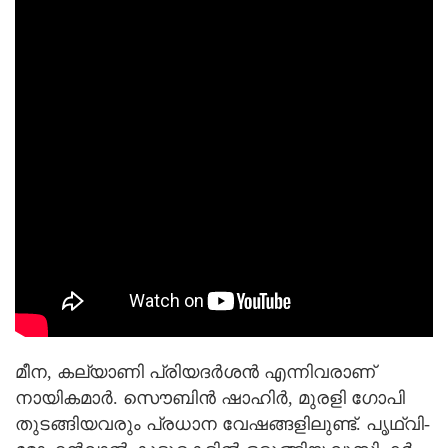
മീന, കല്യാണി പ്രിയദര്‍ശന്‍ എന്നിവരാണ്
നായികമാര്‍. സൌബിന്‍ ഷാഹിര്‍, മുരളി ഗോപി
തുടങ്ങിയവരും പ്രധാന വേഷങ്ങളിലുണ്ട്. പൃഥ്വി-