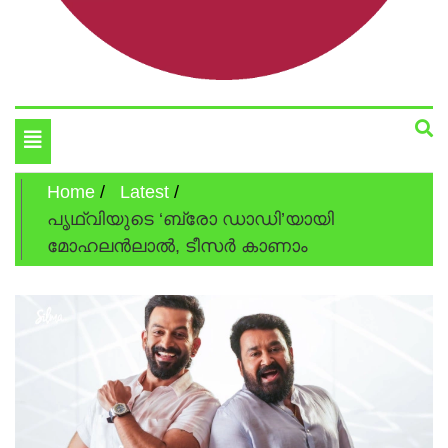
Cinema News In Malayalam
Silma.in
Toggle
navigation
Home
Latest
പൃഥ്വിയുടെ ‘ബ്രോ ഡാഡി’യായി
മോഹലന്‍ലാല്‍, ടീസര്‍ കാണാം