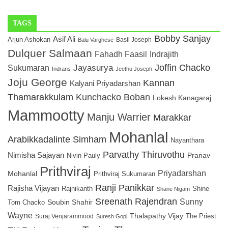
TAGS
Bobby Sanjay
Asif Ali
Arjun Ashokan
Basil Joseph
Balu Varghese
Dulquer Salmaan
Indrajith
Fahadh Faasil
Joffin Chacko
Sukumaran
Jayasurya
Indrans
Jeethu Joseph
Joju George
Kannan
Kalyani Priyadarshan
Kunchacko Boban
Thamarakkulam
Lokesh Kanagaraj
Mammootty
Manju Warrier
Marakkar
Mohanlal
Arabikkadalinte Simham
Nayanthara
Parvathy Thiruvothu
Nimisha Sajayan
Pranav
Nivin Pauly
Prithviraj
Priyadarshan
Mohanlal
Prithviraj Sukumaran
Ranji Panikkar
Rajisha Vijayan
Rajnikanth
Shine
Shane Nigam
Sreenath Rajendran
Sunny
Soubin Shahir
Tom Chacko
Wayne
Thalapathy Vijay
The Priest
Suraj Venjarammood
Suresh Gopi