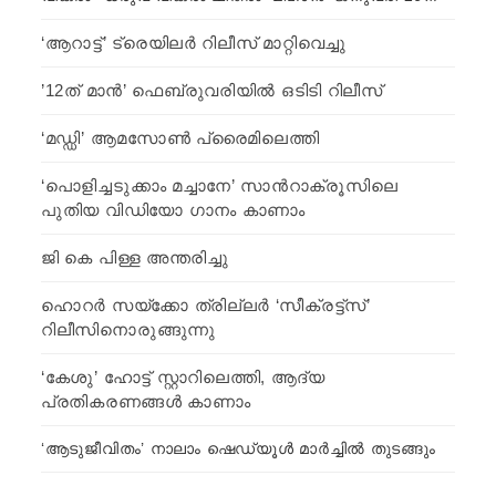
‘ആറാട്ട്’ ട്രെയിലര്‍ റിലീസ് മാറ്റിവെച്ചു
’12ത് മാന്‍’ ഫെബ്രുവരിയില്‍ ഒടിടി റിലീസ്
‘മഡ്ഡി’ ആമസോണ്‍ പ്രൈമിലെത്തി
‘പൊളിച്ചടുക്കാം മച്ചാനേ’ സാന്‍റാക്രൂസിലെ
പുതിയ വിഡിയോ ഗാനം കാണാം
ജി കെ പിള്ള അന്തരിച്ചു
ഹൊറർ സയ്ക്കോ ത്രില്ലർ ‘സീക്രട്ട്സ്’
റിലീസിനൊരുങ്ങുന്നു
‘കേശു’ ഹോട്ട് സ്റ്റാറിലെത്തി, ആദ്യ
പ്രതികരണങ്ങള്‍ കാണാം
‘ആടുജീവിതം’ നാലാം ഷെഡ്യൂള്‍ മാര്‍ച്ചില്‍ തുടങ്ങും