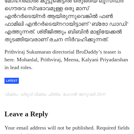
മോഹന്‍ലാല്‍ കൂട്ടുകെട്ടില്‍ ഒരുങ്ങിയ ലൂസിഫര്‍
ഗൌരവ സ്വഭാവമുള്ള ഒരു മാസ്
എന്‍റര്‍ടെയ്നര്‍ ആയിരുന്നുവെങ്കില്‍ ഫണ്‍
ഫാമിലി എന്‍റര്‍ടെയ്നറായിട്ടാണ് ‘ബ്രോ ഡാഡി’
എത്തുന്നത്. ശ്രീജിത്തും ബിബിന്‍ മാളിയേക്കല്‍
തുടങ്ങിയവരാണ് രചന നിര്‍വഹിക്കുന്നത്.
Prithviraj Sukumaran directorial BroDaddy’s teaser is
here. Mohanlal, Prithviraj, Meena, Kalyani Priyadarshan
in lead roles.
LATEST
വിക്രം- ധ്രുവ് വിക്രം ചിത്രം ‘മഹാന്‍’ ജനുവരി 26ന്
Leave a Reply
Your email address will not be published.
Required fields