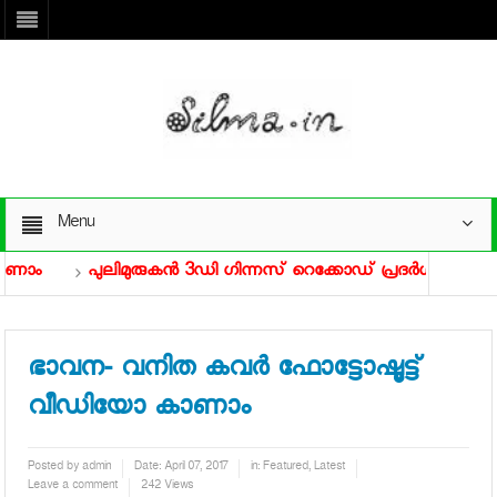
Menu
ണാം
പുലിമുരുകന്‍ 3ഡി ഗിന്നസ് റെക്കോഡ് പ്രദര്‍ശനത്തിന്
ട്ടം ട്രെയ്‌ലര്‍ കാണാം
പ്രേംനസീര്‍ സംവിധാനം ചെയ്യാനിരു
ഭാവന- വനിത കവര്‍ ഫോട്ടോഷൂട്ട്
വീഡിയോ കാണാം
Posted by
admin
Date:
April 07, 2017
in:
Featured
,
Latest
Leave a comment
242 Views