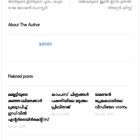
അടിയുടെ ഇടിയുടെ പൂരം- മധുര
രജിഷയുടെ ജൂണ്‍ ഇന്നു മുതല്‍-
രാജ മോഷന്‍ പോസ്റ്റര്‍
തിയറ്റര്‍ ലിസ്റ്റ്
About The Author
admin
Related posts
മമ്മൂട്ടിയുടെ
കാംപസ് ചിത്രങ്ങള്‍
യമണ്ടന്‍
കുഞ്ഞാലിമരക്കാര്‍
പകുതിയിലേ മടുക്കും-
പ്രേമകഥയിലെ
പ്രഖ്യാപിച്ച്
പ്രിഥ്വിരാജ്
വിഡിയോ ഗാനം
ഗുഡ്‌വില്‍
April 21, 2019
April 20, 2019
എന്റര്‍ടെയ്ന്‍മെന്റ്‌സ്
April 21, 2019